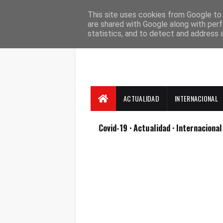
Suscríbete
Contacto
Nosotros
This site uses cookies from Google to d
are shared with Google along with perf
statistics, and to detect and address 
ACTUALIDAD
INTERNACIONAL
Covid-19
· Actualidad
· Internaciona