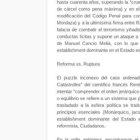
hasta cuarenta años, superando la “cru
de cárcel como pena máxima) y en el p
modificación del Código Penal para con
Mordaza) y a la ultimísima firma entre R
falacia de combatir el terrorismo yihadi
conductas lícitas y supone un ataque a l
de Manuel Cancio Meliá, con lo que 
establishment dominante en el Estado e
Reforma vs. Ruptura
El puzzle inconexo del caos ordenad
Catástrofes” del científico francés R
intentar “comprender el orden jerárquico 
o equilibrio se refiere a un sistema que
trasladado a la esfera política se tra
principios esenciales (Monárquico, jaco
establishment dominante del Estado 
reformista, Ciudadanos.
En la orilla antónima, encontramos el