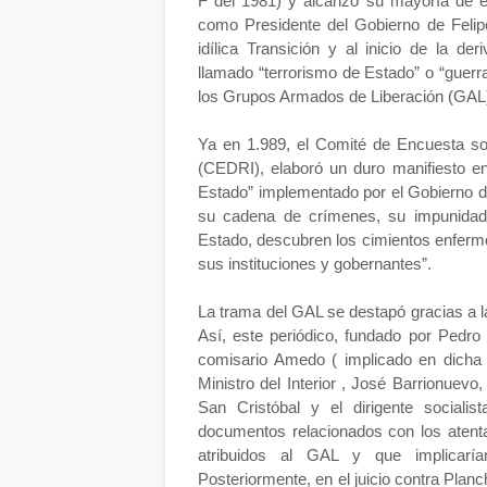
F del 1981) y alcanzó su mayoría de 
como Presidente del Gobierno de Felipe
idílica Transición y al inicio de la de
llamado “terrorismo de Estado” o “guerr
los Grupos Armados de Liberación (GAL
Ya en 1.989, el Comité de Encuesta s
(CEDRI), elaboró un duro manifiesto en 
Estado” implementado por el Gobierno d
su cadena de crímenes, su impunidad 
Estado, descubren los cimientos enfermo
sus instituciones y gobernantes”.
La trama del GAL se destapó gracias a l
Así, este periódico, fundado por Pedro
comisario Amedo ( implicado en dicha
Ministro del Interior , José Barrionuev
San Cristóbal y el dirigente sociali
documentos relacionados con los atenta
atribuidos al GAL y que implicarían
Posteriormente, en el juicio contra Plan