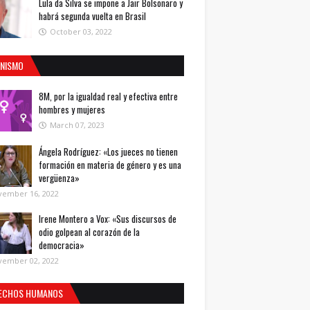
Lula da Silva se impone a Jair Bolsonaro y
habrá segunda vuelta en Brasil
October 03, 2022
INISMO
8M, por la igualdad real y efectiva entre
hombres y mujeres
March 07, 2023
Ángela Rodríguez: «Los jueces no tienen
formación en materia de género y es una
vergüenza»
vember 16, 2022
Irene Montero a Vox: «Sus discursos de
odio golpean al corazón de la
democracia»
vember 02, 2022
ECHOS HUMANOS