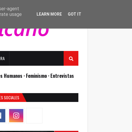
user-agent
erate usage
LEARN MORE
GOT IT
URA
os Humanos ·
Feminismo ·
Entrevistas
ES SOCIALES