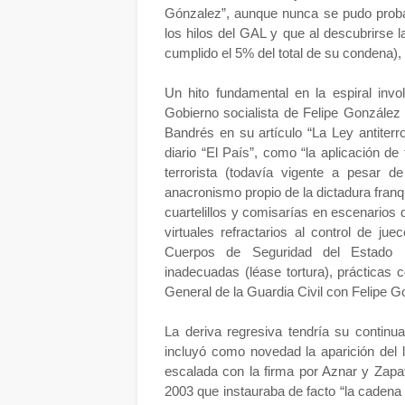
Gónzalez”, aunque nunca se pudo proba
los hilos del GAL y que al descubrirse 
cumplido el 5% del total de su condena),
Un hito fundamental en la espiral invo
Gobierno socialista de Felipe González 
Bandrés en su artículo “La Ley antiterr
diario “El País”, como “la aplicación de
terrorista (todavía vigente a pesar 
anacronismo propio de la dictadura franqu
cuartelillos y comisarías en escenarios 
virtuales refractarios al control de jue
Cuerpos de Seguridad del Estado pa
inadecuadas (léase tortura), prácticas 
General de la Guardia Civil con Felipe G
La deriva regresiva tendría su contin
incluyó como novedad la aparición del l
escalada con la firma por Aznar y Zapat
2003 que instauraba de facto “la cadena 