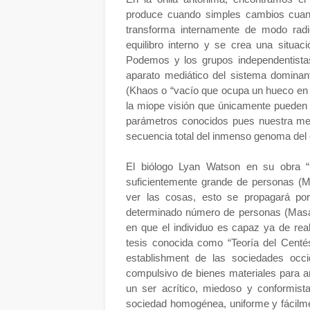
produce cuando simples cambios cuanti
transforma internamente de modo radi
equilibro interno y se crea una situa
Podemos y los grupos independentista
aparato mediático del sistema domina
(Khaos o “vacío que ocupa un hueco en 
la miope visión que únicamente pueden
parámetros conocidos pues nuestra me
secuencia total del inmenso genoma del
El biólogo Lyan Watson en su obra “L
suficientemente grande de personas (M
ver las cosas, esto se propagará po
determinado número de personas (Masa
en que el individuo es capaz ya de real
tesis conocida como “Teoría del Cent
establishment de las sociedades occid
compulsivo de bienes materiales para anu
un ser acrítico, miedoso y conformist
sociedad homogénea, uniforme y fácilme