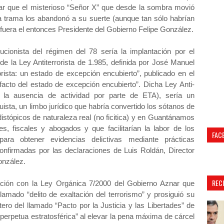
r que el misterioso “Señor X” que desde la sombra movió
la trama los abandonó a su suerte (aunque tan sólo habrían
 fuera el entonces Presidente del Gobierno Felipe González.
lucionista del régimen del 78 sería la implantación por el
de la Ley Antiterrorista de 1.985, definida por José Manuel
orista: un estado de excepción encubierto”, publicado en el
 facto del estado de excepción encubierto”. Dicha Ley Anti-
de la ausencia de actividad por parte de ETA), sería un
ista, un limbo jurídico que habría convertido los sótanos de
distópicos de naturaleza real (no ficitica) y en Guantánamos
ces, fiscales y abogados y que facilitarían la labor de los
FAC
ra obtener evidencias delictivas mediante prácticas
confirmadas por las declaraciones de Luis Roldán, Director
onzález.
REC
uación con la Ley Orgánica 7/2000 del Gobierno Aznar que
lamado “delito de exaltación del terrorismo” y prosiguió su
ero del llamado “Pacto por la Justicia y las Libertades” de
perpetua estratosférica” al elevar la pena máxima de cárcel