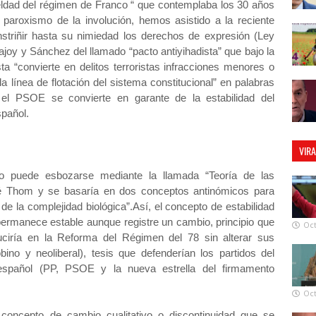
eldad del régimen de Franco “ que contemplaba los 30 años
aroxismo de la involución, hemos asistido a la reciente
striñir hasta su nimiedad los derechos de expresión (Ley
ajoy y Sánchez del llamado “pacto antiyihadista” que bajo la
sta “convierte en delitos terroristas infracciones menores o
a línea de flotación del sistema constitucional” en palabras
el PSOE se convierte en garante de la estabilidad del
spañol.
VIR
o puede esbozarse mediante la llamada “Teoría de las
ené Thom y se basaría en dos conceptos antinómicos para
de la complejidad biológica”.Así, el concepto de estabilidad
 permanece estable aunque registre un cambio, principio que
Oct
duciría en la Reforma del Régimen del 78 sin alterar sus
bino y neoliberal), tesis que defenderían los partidos del
español (PP, PSOE y la nueva estrella del firmamento
Oct
 concepto de cambio cualitativo o discontinuidad que se