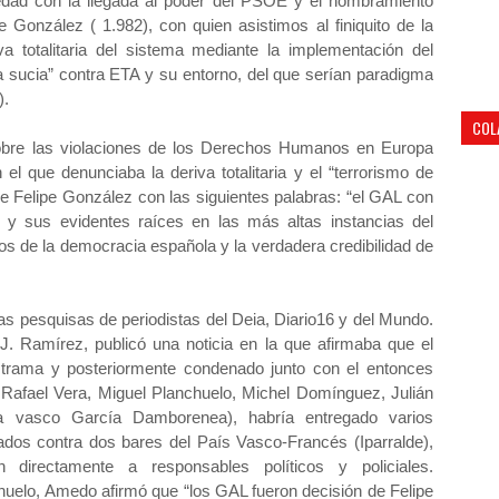
edad con la llegada al poder del PSOE y el nombramiento
 González ( 1.982), con quien asistimos al finiquito de la
riva totalitaria del sistema mediante la implementación del
a sucia” contra ETA y su entorno, del que serían paradigma
).
COL
obre las violaciones de los Derechos Humanos en Europa
el que denunciaba la deriva totalitaria y el “terrorismo de
e Felipe González con las siguientes palabras: “el GAL con
y sus evidentes raíces en las más altas instancias del
s de la democracia española y la verdadera credibilidad de
as pesquisas de periodistas del Deia, Diario16 y del Mundo.
 J. Ramírez, publicó una noticia en la que afirmaba que el
 trama y posteriormente condenado junto con el entonces
o, Rafael Vera, Miguel Planchuelo, Michel Domínguez, Julián
sta vasco García Damborenea), habría entregado varios
dos contra dos bares del País Vasco-Francés (Iparralde),
 directamente a responsables políticos y policiales.
chuelo, Amedo afirmó que “los GAL fueron decisión de Felipe