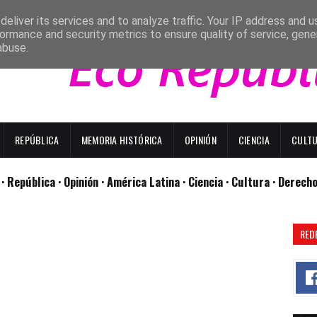
eliver its services and to analyze traffic. Your IP address and 
ormance and security metrics to ensure quality of service, gen
abuse.
REPÚBLICA
MEMORIA HISTÓRICA
OPINIÓN
CIENCIA
CULT
l
· República
· Opinión
· América Latina ·
Ciencia ·
Cultura ·
Derech
RED