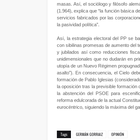
masas. Así, el sociólogo y filósofo ale
(1.964), explica que “la función básica 
servicios fabricados por las corporacion
la pasividad política”.
Así, la estrategia electoral del PP se
con sibilinas promesas de aumento del t
y jubilados así como reducciones fisca
unidimensionales que no dudarán en prim
utopía de un Nuevo Régimen propugnada
asalto”). En consecuencia, el Cielo deb
formación de Pablo Iglesias (considerad
la oposición tras la previsible formaci
la abstención del PSOE para escenifi
reforma edulcorada de la actual Constit
eurocéntrico, siguiendo la máxima del g
Tags
GERMÁN GORRAIZ
OPINIÓN