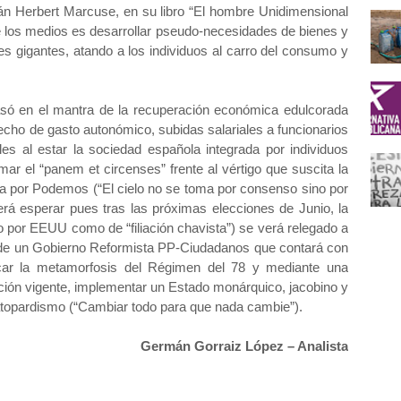
mán Herbert Marcuse, en su libro “El hombre Unidimensional
de los medios es desarrollar pseudo-necesidades de bienes y
es gigantes, atando a los individuos al carro del consumo y
 basó en el mantra de la recuperación económica edulcorada
echo de gasto autonómico, subidas salariales a funcionarios
les al estar la sociedad española integrada por individuos
ar el “panem et circenses” frente al vértigo que suscita la
 por Podemos (“El cielo no se toma por consenso sino por
erá esperar pues tras las próximas elecciones de Junio, la
o por EEUU como de “filiación chavista”) se verá relegado a
ón de un Gobierno Reformista PP-Ciudadanos que contará con
car la metamorfosis del Régimen del 78 y mediante una
ución vigente, implementar un Estado monárquico, jacobino y
atopardismo (“Cambiar todo para que nada cambie”).
Germán Gorraiz López – Analista