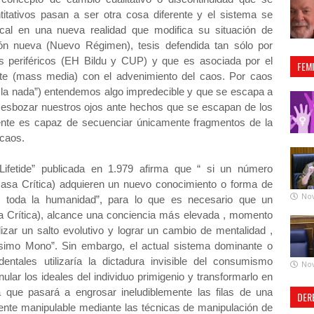
tativos pasan a ser otra cosa diferente y el sistema se
cal en una nueva realidad que modifica su situación de
ción nueva (Nuevo Régimen), tesis defendida tan sólo por
s periféricos (EH Bildu y CUP) y que es asociada por el
FEM
nte (mass media) con el advenimiento del caos. Por caos
la nada”) entendemos algo impredecible y que se escapa a
 esbozar nuestros ojos ante hechos que se escapan de los
nte es capaz de secuenciar únicamente fragmentos de la
 caos.
ifetide” publicada en 1.979 afirma que “ si un número
asa Crítica) adquieren un nuevo conocimiento o forma de
No
r toda la humanidad”, para lo que es necesario que un
 Crítica), alcance una conciencia más elevada , momento
izar un salto evolutivo y lograr un cambio de mentalidad ,
ésimo Mono”. Sin embargo, el actual sistema dominante o
entales utilizaría la dictadura invisible del consumismo
No
lar los ideales del individuo primigenio y transformarlo en
a que pasará a engrosar ineludiblemente las filas de una
DER
nte manipulable mediante las técnicas de manipulación de