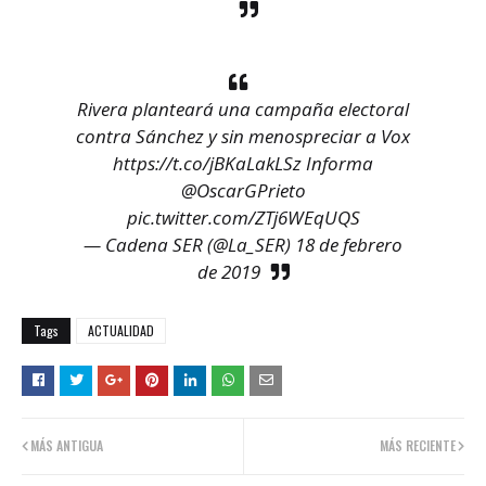
Rivera planteará una campaña electoral
contra Sánchez y sin menospreciar a Vox
https://t.co/jBKaLakLSz
Informa
@OscarGPrieto
pic.twitter.com/ZTj6WEqUQS
— Cadena SER (@La_SER)
18 de febrero
de 2019
Tags
ACTUALIDAD
MÁS ANTIGUA
MÁS RECIENTE