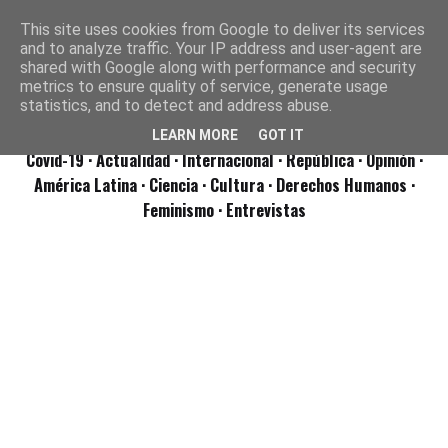
This site uses cookies from Google to deliver its services
and to analyze traffic. Your IP address and user-agent are
shared with Google along with performance and security
metrics to ensure quality of service, generate usage
statistics, and to detect and address abuse.
LEARN MORE
GOT IT
Covid-19
· Actualidad
· Internacional
· República
· Opinión
·
América Latina ·
Ciencia ·
Cultura ·
Derechos Humanos ·
Feminismo ·
Entrevistas