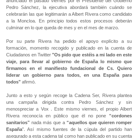
anunciado el pasado viernes por el Presidente del Gobierno
Pedro Sánchez, la ejecutiva abordará también cuándo se
celebrarán las que legitimarán a Albert Rivera como candidato
a la Moncloa. En principio todos estos procesos deberán
culminar en lo que queda de mes y en el mes de marzo.
Por su parte Rivera ha pedido el apoyo explícito a su
formación, momento recogido y publicado en la cuenta de
Ciudadanos en Twitter
"Os pido que estéis a mi lado en este
viaje, para llevar al gobierno de España lo mismo que
firmamos en el manifiesto fundacional de Cs. Quiero
liderar un gobierno para todos, en una España para
todos"
afirmó.
Junto a esto y según recoge la Cadena Ser, Rivera plantea
una campaña dirigida contra Pedro Sánchez y sin
menospreciar a Vox . Este mismo viernes, el propio Albert
Rivera reconocía en público que él no pone
“cordones
sanitarios”
nada más que a
“aquellos que quieren romper
España
”. Así mismo fuentes de la cúpula del partido han
asegurado a esta cadena tal como han publicado en su cuenta