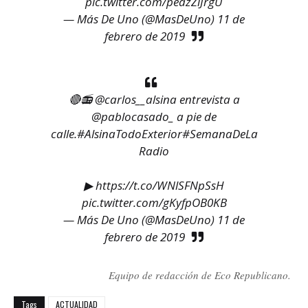
pic.twitter.com/peazZiJrgU
— Más De Uno (@MasDeUno)
11 de
febrero de 2019
🔴📻
@carlos__alsina
entrevista a
@pablocasado_
a pie de
calle.
#AlsinaTodoExterior
#SemanaDeLa
Radio
▶
https://t.co/WNlSFNpSsH
pic.twitter.com/gKyfpOB0KB
— Más De Uno (@MasDeUno)
11 de
febrero de 2019
Equipo de redacción de Eco Republicano.
Tags
ACTUALIDAD