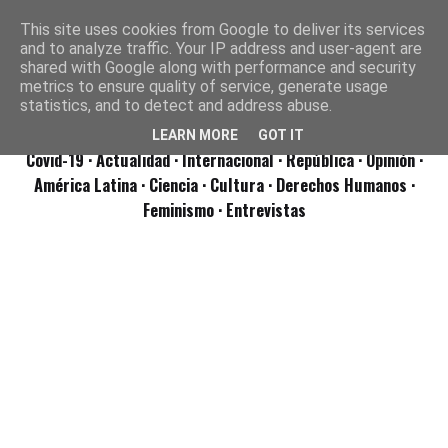
This site uses cookies from Google to deliver its services
and to analyze traffic. Your IP address and user-agent are
shared with Google along with performance and security
metrics to ensure quality of service, generate usage
statistics, and to detect and address abuse.
LEARN MORE
GOT IT
Covid-19
· Actualidad
· Internacional
· República
· Opinión
·
América Latina ·
Ciencia ·
Cultura ·
Derechos Humanos ·
Feminismo ·
Entrevistas