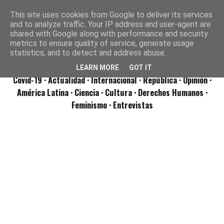
This site uses cookies from Google to deliver its services
and to analyze traffic. Your IP address and user-agent are
shared with Google along with performance and security
metrics to ensure quality of service, generate usage
statistics, and to detect and address abuse.
LEARN MORE
GOT IT
Covid-19
· Actualidad
· Internacional
· República
· Opinión
·
América Latina ·
Ciencia ·
Cultura ·
Derechos Humanos ·
Feminismo ·
Entrevistas