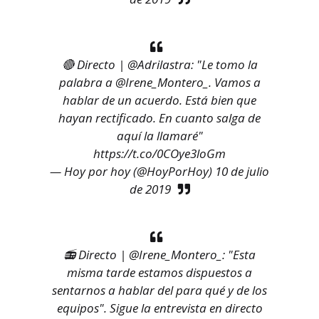
🔴 Directo |
@Adrilastra
: "Le tomo la
palabra a
@Irene_Montero_
. Vamos a
hablar de un acuerdo. Está bien que
hayan rectificado. En cuanto salga de
aquí la llamaré"
https://t.co/0COye3loGm
— Hoy por hoy (@HoyPorHoy)
10 de julio
de 2019
📻 Directo |
@Irene_Montero_
: "Esta
misma tarde estamos dispuestos a
sentarnos a hablar del para qué y de los
equipos". Sigue la entrevista en directo