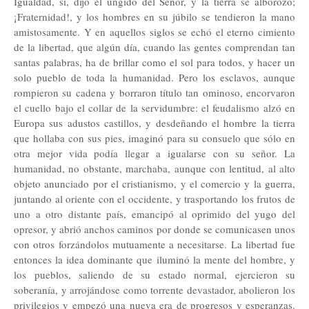
Igualdad, sí, dijo el ungido del Señor, y la tierra se alborozo;
¡Fraternidad!, y los hombres en su júbilo se tendieron la mano
amistosamente. Y en aquellos siglos se echó el eterno cimiento
de la libertad, que algún día, cuando las gentes comprendan tan
santas palabras, ha de brillar como el sol para todos, y hacer un
solo pueblo de toda la humanidad. Pero los esclavos, aunque
rompieron su cadena y borraron título tan ominoso, encorvaron
el cuello bajo el collar de la servidumbre: el feudalismo alzó en
Europa sus adustos castillos, y desdeñando el hombre la tierra
que hollaba con sus pies, imaginó para su consuelo que sólo en
otra mejor vida podía llegar a igualarse con su señor. La
humanidad, no obstante, marchaba, aunque con lentitud, al alto
objeto anunciado por el cristianismo, y el comercio y la guerra,
juntando al oriente con el occidente, y trasportando los frutos de
uno a otro distante país, emancipó al oprimido del yugo del
opresor, y abrió anchos caminos por donde se comunicasen unos
con otros forzándolos mutuamente a necesitarse. La libertad fue
entonces la idea dominante que iluminó la mente del hombre, y
los pueblos, saliendo de su estado normal, ejercieron su
soberanía, y arrojándose como torrente devastador, abolieron los
privilegios y empezó una nueva era de progresos y esperanzas.