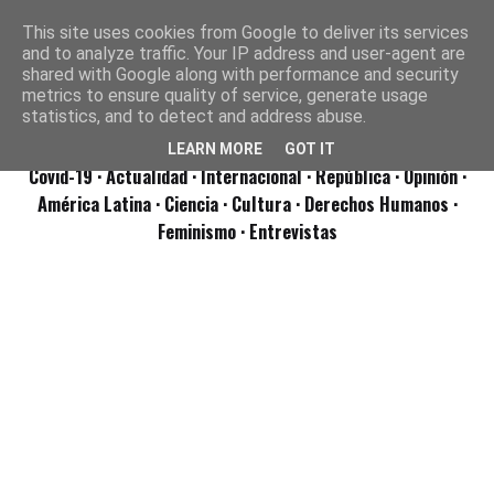
This site uses cookies from Google to deliver its services
and to analyze traffic. Your IP address and user-agent are
shared with Google along with performance and security
metrics to ensure quality of service, generate usage
statistics, and to detect and address abuse.
LEARN MORE
GOT IT
Covid-19
· Actualidad
· Internacional
· República
· Opinión
·
América Latina ·
Ciencia ·
Cultura ·
Derechos Humanos ·
Feminismo ·
Entrevistas