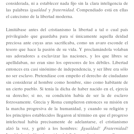
considerada, ni a establecer nada fijo sin la clara inteligencia de
las palabras
igualdad
y
fraternidad.
Compendiado está en ellas
el catecismo de la libertad moderna.
Limitábase antes del cristianismo la libertad a tal o cual país
privilegiado que guardaba para sí únicamente aquella deidad
preciosa ante cuyas aras sacrificaba, como un avaro esconde el
tesoro que hace la pasión de su vida. Y proclamándola volaban
sus adoradores a esclavizar las naciones, y los que libres se
apellidaban, no eran sino los opresores de los débiles. Libertad
entonces era casi sinónimo de independencia, y ser libre era sólo
no ser esclavo. Pretendíase con empeño el derecho de ciudadano
sin considerar al hombre como hombre, sino como habitante de
un cierto pueblo. Si tenía la dicha de haber nacido en el, ejercía
su derecho; si no, su condición había de ser la de esclavo
forzosamente. Grecia y Roma cumplieron entonces su misión en
la marcha progresiva de la humanidad, y cuando su religión y
los principios establecidos llegaron al término en que el progreso
intelectual había precisamente de adelantarse, el cristianismo
alzó la voz, y gritó a los hombres:
¡Igualdad! ¡Fraternidad!