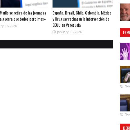
Maíllo se retira de las jornadas
España, Brasil, Chile, Colombia, México
la guerra que todos perdimos»
y Uruguay rechazan la intervención de
EEUU en Venezuela
ry 25, 2026
FEM
January 06, 2026
No
No
DER