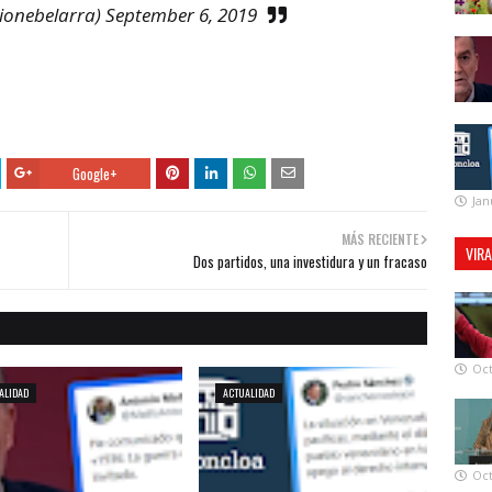
ionebelarra)
September 6, 2019
Google+
Jan
MÁS RECIENTE
VIR
Dos partidos, una investidura y un fracaso
Oct
ALIDAD
ACTUALIDAD
Oct