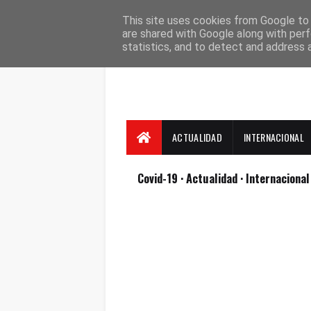
Suscríbete
Contacto
Nosotros
This site uses cookies from Google to d
are shared with Google along with perf
statistics, and to detect and address 
ACTUALIDAD
INTERNACIONAL
Covid-19
· Actualidad
· Internaciona