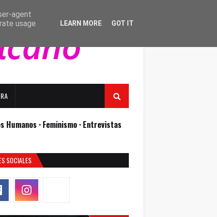
user-agent
erate usage
LEARN MORE
GOT IT
URA
os Humanos ·
Feminismo ·
Entrevistas
ES SOCIALES