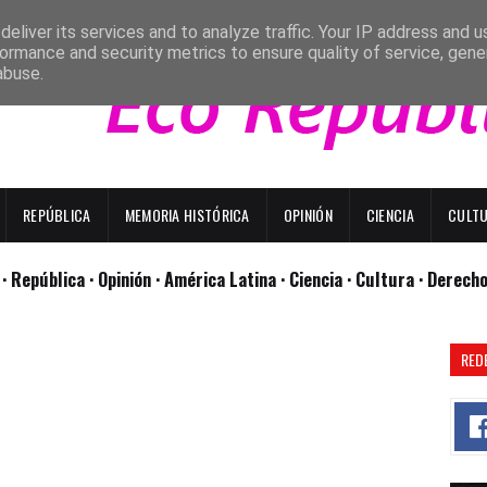
eliver its services and to analyze traffic. Your IP address and 
ormance and security metrics to ensure quality of service, gen
abuse.
REPÚBLICA
MEMORIA HISTÓRICA
OPINIÓN
CIENCIA
CULT
l
· República
· Opinión
· América Latina ·
Ciencia ·
Cultura ·
Derech
RED