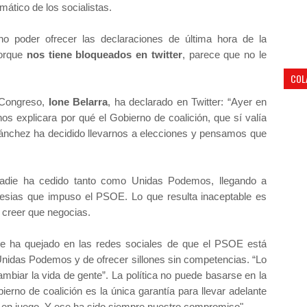
mático de los socialistas.
 poder ofrecer las declaraciones de última hora de la
porque
nos tiene bloqueados en twitter
, parece que no le
COL
 Congreso,
Ione Belarra
, ha declarado en Twitter: “Ayer en
s explicara por qué el Gobierno de coalición, que sí valía
 Sánchez ha decidido llevarnos a elecciones y pensamos que
nadie ha cedido tanto como Unidas Podemos, llegando a
glesias que impuso el PSOE. Lo que resulta inaceptable es
r creer que negocias.
se ha quejado en las redes sociales de que el PSOE está
 Unidas Podemos y de ofrecer sillones sin competencias. “Lo
mbiar la vida de gente”. La política no puede basarse en la
ierno de coalición es la única garantía para llevar adelante
tá en juego. Y ese ha sido siempre nuestro compromiso".