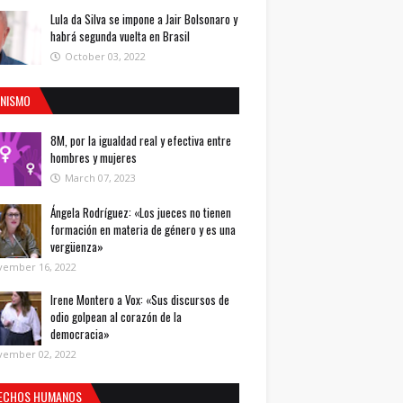
Lula da Silva se impone a Jair Bolsonaro y
habrá segunda vuelta en Brasil
October 03, 2022
INISMO
8M, por la igualdad real y efectiva entre
hombres y mujeres
March 07, 2023
Ángela Rodríguez: «Los jueces no tienen
formación en materia de género y es una
vergüenza»
vember 16, 2022
Irene Montero a Vox: «Sus discursos de
odio golpean al corazón de la
democracia»
vember 02, 2022
ECHOS HUMANOS