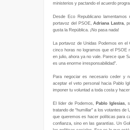
ministerios y pactando el acuerdo progra
Desde Eco Republicano lamentamos no
portavoz del PSOE,
Adriana Lastra
, 
gusta la República. ¡No pasa nada!
La portavoz de Unidas Podemos en el
cinco horas no logramos que el PSOE no
en julio, ahora ya no vale. Parece que
es una enorme irresponsabilidad”.
Para negociar es necesario ceder y 
aceptar el veto personal hacia Pablo I
imponer tu voluntad a toda costa y hace
El líder de Podemos,
Pablo Iglesias
, 
tratando de “humillar” a los votantes de
que queremos es hacer políticas para ca
confianza, sino en las garantías. Un Gob
las políticas sociales. Eso es lo que es