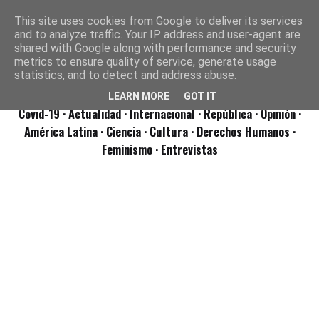
This site uses cookies from Google to deliver its services
and to analyze traffic. Your IP address and user-agent are
shared with Google along with performance and security
metrics to ensure quality of service, generate usage
statistics, and to detect and address abuse.
LEARN MORE
GOT IT
Covid-19
· Actualidad
· Internacional
· República
· Opinión
·
América Latina ·
Ciencia ·
Cultura ·
Derechos Humanos ·
Feminismo ·
Entrevistas