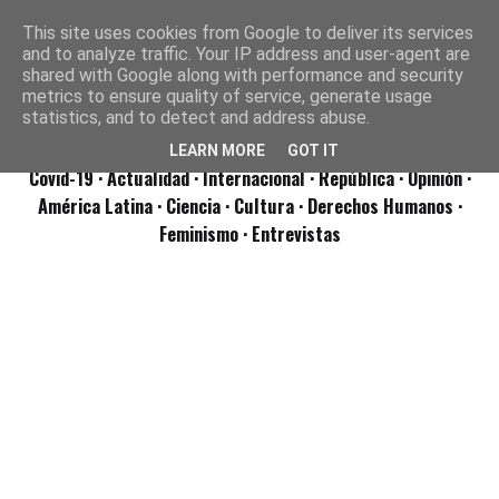
This site uses cookies from Google to deliver its services
and to analyze traffic. Your IP address and user-agent are
shared with Google along with performance and security
metrics to ensure quality of service, generate usage
statistics, and to detect and address abuse.
LEARN MORE
GOT IT
Covid-19
· Actualidad
· Internacional
· República
· Opinión
·
América Latina ·
Ciencia ·
Cultura ·
Derechos Humanos ·
Feminismo ·
Entrevistas