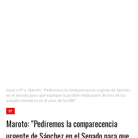
Inicio
PP
Maroto: "Pediremos la comparecencia urgente de Sánchez
en el Senado para que explique la posible implicación de tres de los
actuales ministros en el caso de los ERE"
PP
Maroto: "Pediremos la comparecencia
urgente de Sánchez en el Senado para que