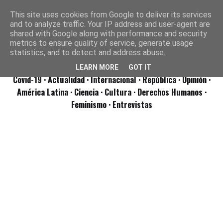
This site uses cookies from Google to deliver its services
and to analyze traffic. Your IP address and user-agent are
shared with Google along with performance and security
metrics to ensure quality of service, generate usage
statistics, and to detect and address abuse.
LEARN MORE
GOT IT
Covid-19
· Actualidad
· Internacional
· República
· Opinión
·
América Latina ·
Ciencia ·
Cultura ·
Derechos Humanos ·
Feminismo ·
Entrevistas