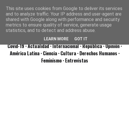
This site uses cookies from Google to deliver its services
and to analyze traffic. Your IP address and user-agent are
shared with Google along with performance and security
metrics to ensure quality of service, generate usage
statistics, and to detect and address abuse.
LEARN MORE
GOT IT
Covid-19
· Actualidad
· Internacional
· República
· Opinión
·
América Latina ·
Ciencia ·
Cultura ·
Derechos Humanos ·
Feminismo ·
Entrevistas