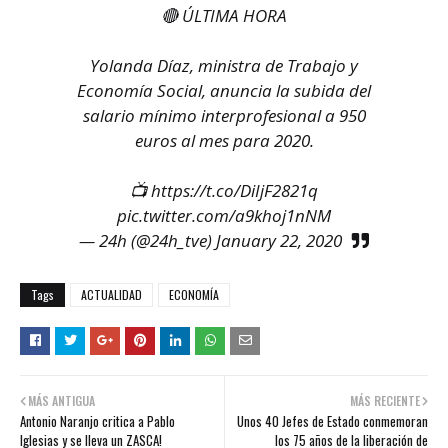
🔴 ÚLTIMA HORA
Yolanda Díaz, ministra de Trabajo y
Economía Social, anuncia la subida del
salario mínimo interprofesional a 950
euros al mes para 2020.
📺
https://t.co/DiIjF2821q
pic.twitter.com/a9khoj1nNM
— 24h (@24h_tve)
January 22, 2020
Tags
ACTUALIDAD
ECONOMÍA
MÁS ANTIGUA
MÁS RECIENTE
Antonio Naranjo critica a Pablo
Unos 40 Jefes de Estado conmemoran
Iglesias y se lleva un ZASCA!
los 75 años de la liberación de