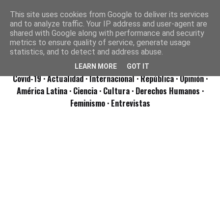
This site uses cookies from Google to deliver its services
and to analyze traffic. Your IP address and user-agent are
shared with Google along with performance and security
metrics to ensure quality of service, generate usage
statistics, and to detect and address abuse.
LEARN MORE
GOT IT
Covid-19
· Actualidad
· Internacional
· República
· Opinión
·
América Latina ·
Ciencia ·
Cultura ·
Derechos Humanos ·
Feminismo ·
Entrevistas