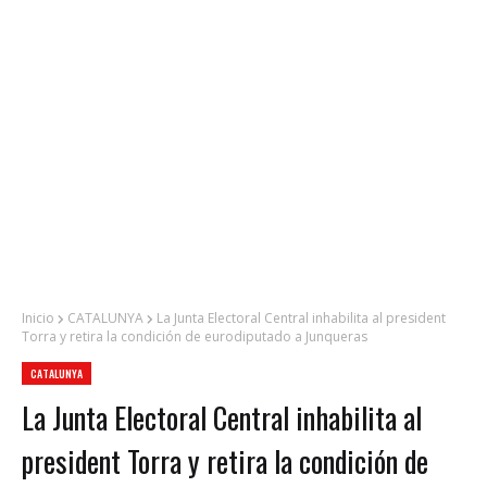
Inicio
CATALUNYA
La Junta Electoral Central inhabilita al president
Torra y retira la condición de eurodiputado a Junqueras
CATALUNYA
La Junta Electoral Central inhabilita al
president Torra y retira la condición de