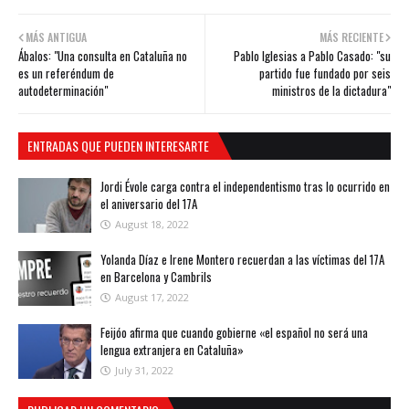
MÁS ANTIGUA
MÁS RECIENTE
Ábalos: "Una consulta en Cataluña no
Pablo Iglesias a Pablo Casado: "su
es un referéndum de
partido fue fundado por seis
autodeterminación"
ministros de la dictadura"
ENTRADAS QUE PUEDEN INTERESARTE
Jordi Évole carga contra el independentismo tras lo ocurrido en
el aniversario del 17A
August 18, 2022
Yolanda Díaz e Irene Montero recuerdan a las víctimas del 17A
en Barcelona y Cambrils
August 17, 2022
Feijóo afirma que cuando gobierne «el español no será una
lengua extranjera en Cataluña»
July 31, 2022