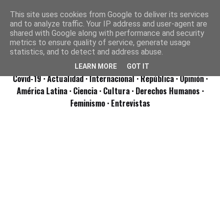
This site uses cookies from Google to deliver its services
and to analyze traffic. Your IP address and user-agent are
shared with Google along with performance and security
metrics to ensure quality of service, generate usage
statistics, and to detect and address abuse.
LEARN MORE
GOT IT
Covid-19
· Actualidad
· Internacional
· República
· Opinión
·
América Latina ·
Ciencia ·
Cultura ·
Derechos Humanos ·
Feminismo ·
Entrevistas