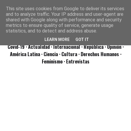
This site uses cookies from Google to deliver its services
and to analyze traffic. Your IP address and user-agent are
shared with Google along with performance and security
metrics to ensure quality of service, generate usage
statistics, and to detect and address abuse.
LEARN MORE
GOT IT
Covid-19
· Actualidad
· Internacional
· República
· Opinión
·
América Latina ·
Ciencia ·
Cultura ·
Derechos Humanos ·
Feminismo ·
Entrevistas