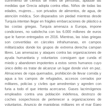
sufrimiento de cientos de miles de personas, aplaude las
medidas que Grecia adopta contra ellas. Niños de todas las
edades, mujeres… son privados de alimentos, de agua, de
atención médica. Son disparados sin piedad mientras desde
Turquía intentan llegar en frágiles embarcaciones de plástico a
las costas griegas. Turquía amenaza a Europa, impone
condiciones, no satisfecha con los 6.000 millones de euros
que le fueron entregados en 2016. Mientras, las islas griegas
son convertidas en cárceles infrahumanas, en campos
militarizados donde los grupos de extrema derecha campan
libres. Las amenazas y ataques contra las organizaciones de
ayuda humanitaria y voluntarios consiguen que cunda el
miedo y abandonen impotentes a estos seres humanos cuyo
único delito es tratar de alcanzar un lugar donde vivir en paz.
Almacenes de ropa quemados, prohibición de llevar comida y
agua a los campos de refugiados, accesos cerrados por
militares, policías y civiles que amedrentan y agreden con
furia a todo el que intenta acercarse. Gases lacrimógenos
empleados contra una población indefensa, destrozo de
coches sospechosos de pertenecer a organizaciones de
voluntarios. Anuncio de maniobras militares en el mar Egeo