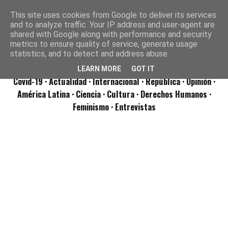
This site uses cookies from Google to deliver its services
and to analyze traffic. Your IP address and user-agent are
shared with Google along with performance and security
metrics to ensure quality of service, generate usage
statistics, and to detect and address abuse.
LEARN MORE
GOT IT
Covid-19
· Actualidad
· Internacional
· República
· Opinión
·
América Latina ·
Ciencia ·
Cultura ·
Derechos Humanos ·
Feminismo ·
Entrevistas