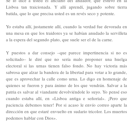
Se lo dice a usted el anciano del andador, que estuvo en la
Lisboa tan traicionada. Y allí aprendí, jugando sobre tierra
batida, que lo que precisa usted es un revés seco y potente.
Yo estaba allí, justamente allí, cuando la verdad fue devorada en
una mesa en que los traidores ya se habían anudado la servilleta
a la espera del segundo plato, que suele ser el de la carne.
Y puestos a dar consejo –que parece impertinencia si no es
solicitado– le diré que no sería malo proponer una huelga
electoral si las urnas tienen falso fondo. No hay victoria más
sabrosa que alzar la bandera de la libertad para votar a lo grande,
que es aprovechar la calle como urna. Lo digo en homenaje de
quienes se fueron y para ánimo de los que vendrán. Salvar a la
patria es salvar al viandante devolviéndole lo suyo. Yo pensé eso
cuando estaba allí, en «Lisboa antiga e señorial». ¡Pero que
paciencia debemos tener! Por si acaso le envío correo aparte la
dirección en que estaré envuelto en sudario tricolor. Los muertos
podemos hablar con Dios».