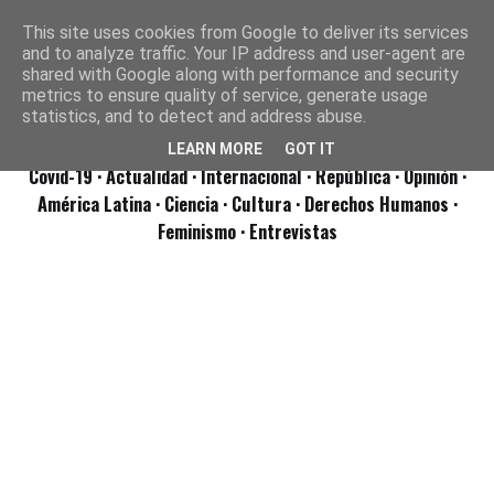
This site uses cookies from Google to deliver its services
and to analyze traffic. Your IP address and user-agent are
shared with Google along with performance and security
metrics to ensure quality of service, generate usage
statistics, and to detect and address abuse.
LEARN MORE
GOT IT
Covid-19
· Actualidad
· Internacional
· República
· Opinión
·
América Latina ·
Ciencia ·
Cultura ·
Derechos Humanos ·
Feminismo ·
Entrevistas