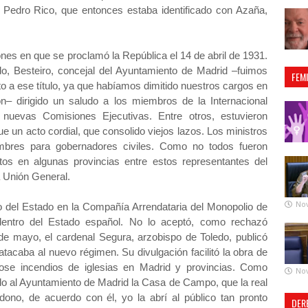
 Pedro Rico, que entonces estaba identificado con Azaña,
ones en que se proclamó la República el 14 de abril de 1931.
o, Besteiro, concejal del Ayuntamiento de Madrid –fuimos
FEM
cto a ese título, ya que habíamos dimitido nuestros cargos en
ón– dirigido un saludo a los miembros de la Internacional
 nuevas Comisiones Ejecutivas. Entre otros, estuvieron
e un acto cordial, que consolido viejos lazos. Los ministros
ombres para gobernadores civiles. Como no todos fueron
tos en algunas provincias entre estos representantes del
a Unión General.
No
 del Estado en la Compañía Arrendataria del Monopolio de
o dentro del Estado español. No lo aceptó, como rechazó
de mayo, el cardenal Segura, arzobispo de Toledo, publicó
atacaba al nuevo régimen. Su divulgación facilitó la obra de
dose incendios de iglesias en Madrid y provincias. Como
No
ido al Ayuntamiento de Madrid la Casa de Campo, que la real
ono, de acuerdo con él, yo la abrí al público tan pronto
DER