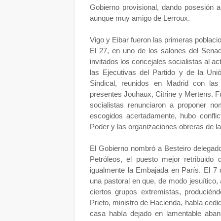
Gobierno provisional, dando posesión a
aunque muy amigo de Lerroux.
Vigo y Eibar fueron las primeras poblaci
El 27, en uno de los salones del Senad
invitados los concejales socialistas al a
las Ejecutivas del Partido y de la Uni
Sindical, reunidos en Madrid con las
presentes Jouhaux, Citrine y Mertens. Fu
socialistas renunciaron a proponer n
escogidos acertadamente, hubo conflic
Poder y las organizaciones obreras de l
El Gobierno nombró a Besteiro delegado
Petróleos, el puesto mejor retribuid
igualmente la Embajada en París. El 7 
una pastoral en que, de modo jesuítico, 
ciertos grupos extremistas, producién
Prieto, ministro de Hacienda, había ced
casa había dejado en lamentable aband