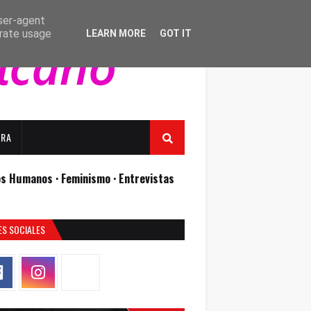
user-agent
erate usage
LEARN MORE
GOT IT
URA
os Humanos ·
Feminismo ·
Entrevistas
ES SOCIALES