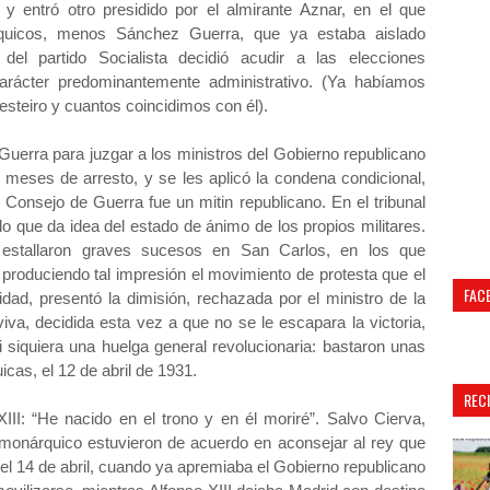
y entró otro presidido por el almirante Aznar, en el que
árquicos, menos Sánchez Guerra, que ya estaba aislado
 del partido Socialista decidió acudir a las elecciones
carácter predominantemente administrativo. (Ya habíamos
esteiro y cuantos coincidimos con él).
Guerra para juzgar a los ministros del Gobierno republicano
 meses de arresto, y se les aplicó la condena condicional,
 Consejo de Guerra fue un mitin republicano. En el tribunal
lo que da idea del estado de ánimo de los propios militares.
 estallaron graves sucesos en San Carlos, en los que
, produciendo tal impresión el movimiento de protesta que el
FAC
idad, presentó la dimisión, rechazada por el ministro de la
va, decidida esta vez a que no se le escapara la victoria,
i siquiera una huelga general revolucionaria: bastaron unas
cas, el 12 de abril de 1931.
REC
III: “He nacido en el trono y en él moriré”. Salvo Cierva,
o monárquico estuvieron de acuerdo en aconsejar al rey que
el 14 de abril, cuando ya apremiaba el Gobierno republicano