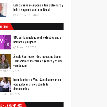
Lula da Silva se impone a Jair Bolsonaro y
habrá segunda vuelta en Brasil
October 03, 2022
INISMO
8M, por la igualdad real y efectiva entre
hombres y mujeres
March 07, 2023
Ángela Rodríguez: «Los jueces no tienen
formación en materia de género y es una
vergüenza»
vember 16, 2022
Irene Montero a Vox: «Sus discursos de
odio golpean al corazón de la
democracia»
vember 02, 2022
ECHOS HUMANOS