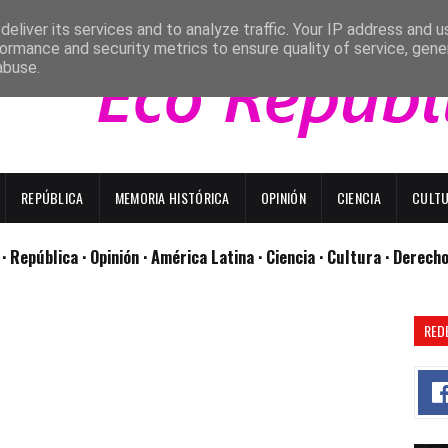
eliver its services and to analyze traffic. Your IP address and 
ormance and security metrics to ensure quality of service, gen
abuse.
REPÚBLICA
MEMORIA HISTÓRICA
OPINIÓN
CIENCIA
CULT
l
· República
· Opinión
· América Latina ·
Ciencia ·
Cultura ·
Derech
RED