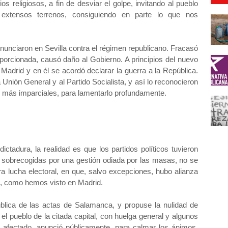
s religiosos, a fin de desviar el golpe, invitando al pueblo
extensos terrenos, consiguiendo en parte lo que nos
nunciaron en Sevilla contra el régimen republicano. Fracasó
oporcionada, causó daño al Gobierno. A principios del nuevo
adrid y en él se acordó declarar la guerra a la República.
 Unión General y al Partido Socialista, y así lo reconocieron
os más imparciales, para lamentarlo profundamente.
ictadura, la realidad es que los partidos políticos tuvieron
, sobrecogidas por una gestión odiada por las masas, no se
era lucha electoral, en que, salvo excepciones, hubo alianza
no, como hemos visto en Madrid.
blica de las actas de Salamanca, y propuse la nulidad de
l pueblo de la citada capital, con huelga general y algunos
 afectado, anunció públicamente, para calmar los ánimos,