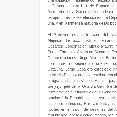
y la población madrileña comenzaba a mo
a Cartagena para huir de España, el 
Ministerio de la Gobernación, rodeado 
barajar cifras de las elecciones. La Rep
una, y en la inmensa mayoría de las pob
El Gobierno estaba formado del sigu
Alejandro Lerroux; Justicia, Fernand
Casares; Gobernación, Miguel Maura; In
Prieto; Fomento, Álvaro de Albornoz; Tr
Comunicaciones, Diego Martínez Barrio.
con un sentido separatista, que rectifi
Cataluña. Largo Caballero estableció i
Indalecio Prieto y cuantos estaban refug
emigraban la reina Victoria y sus hijo
Sanjurjo, jefe de la Guardia Civil, fue
instalarse en el Ministerio de la Gobern
proclamé la República en el Ayuntami
alcalde monárquico, Ruiz Jiménez, hast
noche, en el salón de sesiones del A
republicano, como alcalde interino, renun