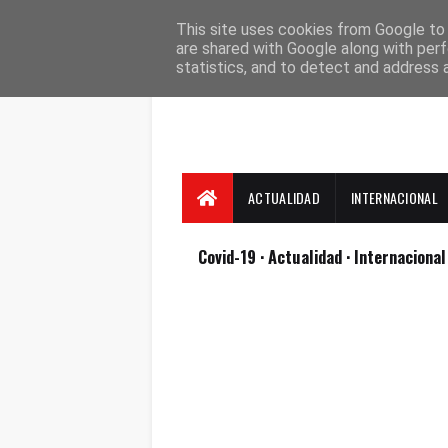
Suscríbete
Contacto
Nosotros
This site uses cookies from Google to d
are shared with Google along with perf
statistics, and to detect and address 
ACTUALIDAD
INTERNACIONAL
Covid-19
· Actualidad
· Internaciona