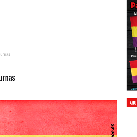
 urnas
 urnas
ANU