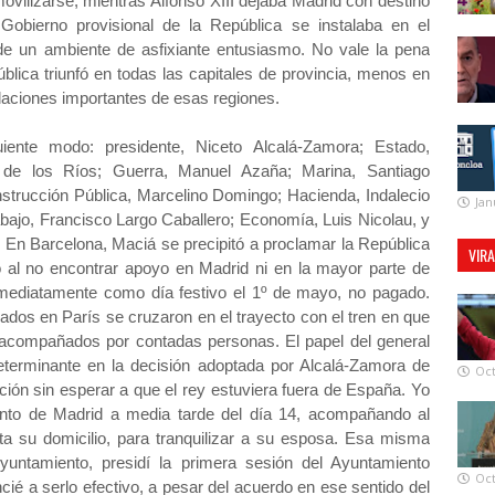
vilizarse, mientras Alfonso XIII dejaba Madrid con destino
Gobierno provisional de la República se instalaba en el
de un ambiente de asfixiante entusiasmo. No vale la pena
ública triunfó en todas las capitales de provincia, menos en
laciones importantes de esas regiones.
iente modo: presidente, Niceto Alcalá-Zamora; Estado,
o de los Ríos; Guerra, Manuel Azaña; Marina, Santiago
strucción Pública, Marcelino Domingo; Hacienda, Indalecio
Jan
abajo, Francisco Largo Caballero; Economía, Luis Nicolau, y
 En Barcelona, Maciá se precipitó a proclamar la República
VIR
có al no encontrar apoyo en Madrid ni en la mayor parte de
nmediatamente como día festivo el 1º de mayo, no pagado.
iados en París se cruzaron en el trayecto con el tren en que
s, acompañados por contadas personas. El papel del general
 determinante en la decisión adoptada por Alcalá-Zamora de
Oct
ación sin esperar a que el rey estuviera fuera de España. Yo
ento de Madrid a media tarde del día 14, acompañando al
a su domicilio, para tranquilizar a su esposa. Esa misma
yuntamiento, presidí la primera sesión del Ayuntamiento
Oct
cié a serlo efectivo, a pesar del acuerdo en ese sentido del