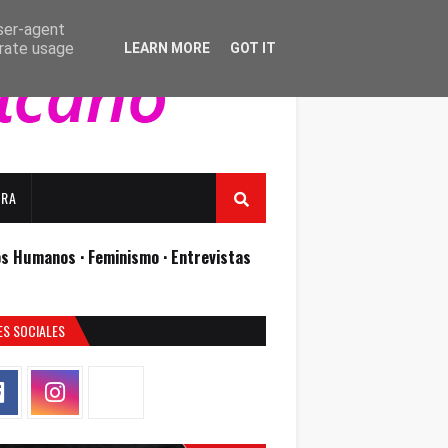
user-agent
erate usage
LEARN MORE
GOT IT
URA
os Humanos ·
Feminismo ·
Entrevistas
ES SOCIALES