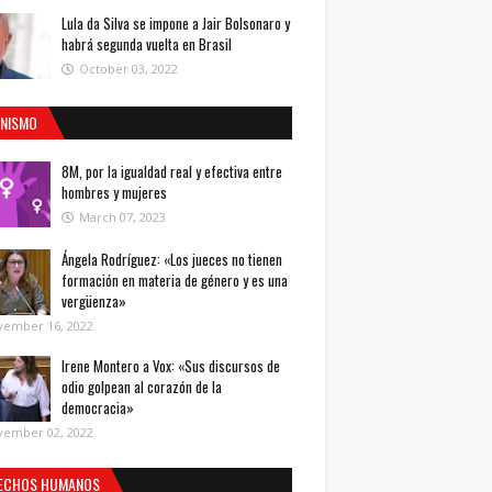
Lula da Silva se impone a Jair Bolsonaro y
habrá segunda vuelta en Brasil
October 03, 2022
INISMO
8M, por la igualdad real y efectiva entre
hombres y mujeres
March 07, 2023
Ángela Rodríguez: «Los jueces no tienen
formación en materia de género y es una
vergüenza»
vember 16, 2022
Irene Montero a Vox: «Sus discursos de
odio golpean al corazón de la
democracia»
vember 02, 2022
ECHOS HUMANOS