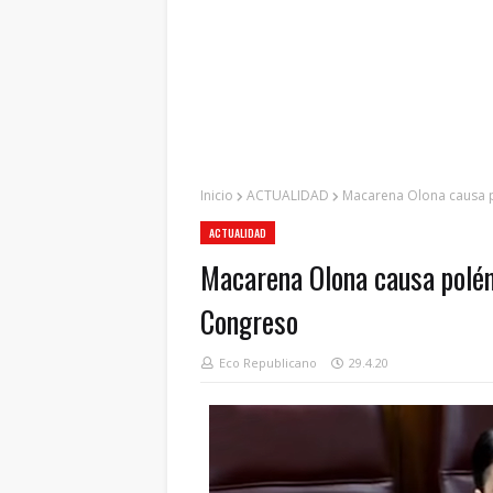
Inicio
ACTUALIDAD
Macarena Olona causa p
ACTUALIDAD
Macarena Olona causa polém
Congreso
Eco Republicano
29.4.20