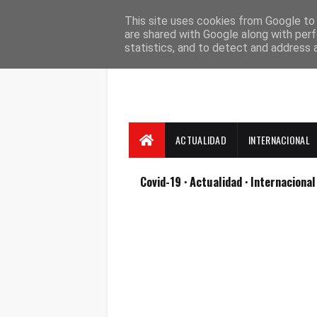
Suscríbete
Contacto
Nosotros
This site uses cookies from Google to d
are shared with Google along with perf
statistics, and to detect and address 
ACTUALIDAD
INTERNACIONAL
Covid-19
· Actualidad
· Internaciona