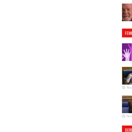
FEM
No
No
DER