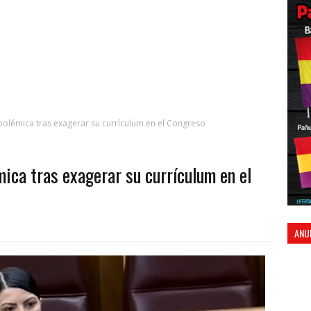
olémica tras exagerar su currículum en el Congreso
ica tras exagerar su currículum en el
ANU