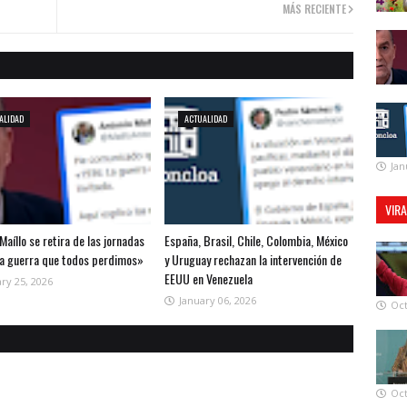
MÁS RECIENTE
ALIDAD
ACTUALIDAD
Jan
VIR
Maíllo se retira de las jornadas
España, Brasil, Chile, Colombia, México
la guerra que todos perdimos»
y Uruguay rechazan la intervención de
EEUU en Venezuela
ry 25, 2026
January 06, 2026
Oct
Oct