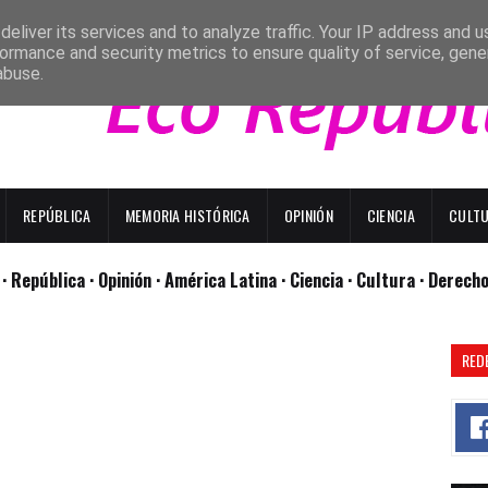
eliver its services and to analyze traffic. Your IP address and 
ormance and security metrics to ensure quality of service, gen
abuse.
REPÚBLICA
MEMORIA HISTÓRICA
OPINIÓN
CIENCIA
CULT
l
· República
· Opinión
· América Latina ·
Ciencia ·
Cultura ·
Derech
RED