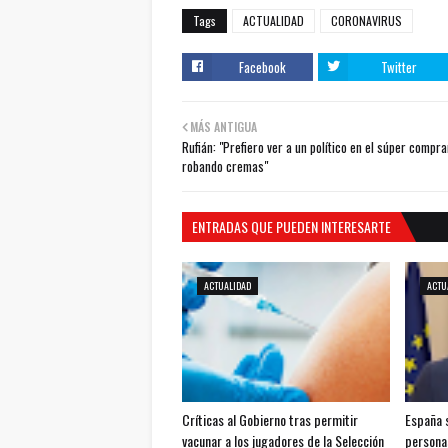
Tags
ACTUALIDAD
CORONAVIRUS
Facebook
Twitter
MÁS ANTIGUA
Rufián: "Prefiero ver a un político en el súper compr
robando cremas"
ENTRADAS QUE PUEDEN INTERESARTE
ACTUALIDAD
ACTU
Críticas al Gobierno tras permitir
España 
vacunar a los jugadores de la Selección
persona