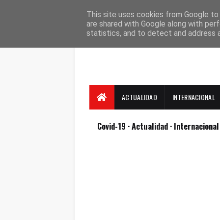
Suscríbete
Contacto
Nosotros
This site uses cookies from Google to d
are shared with Google along with perf
statistics, and to detect and address 
ACTUALIDAD
INTERNACIONAL
Covid-19
· Actualidad
· Internaciona