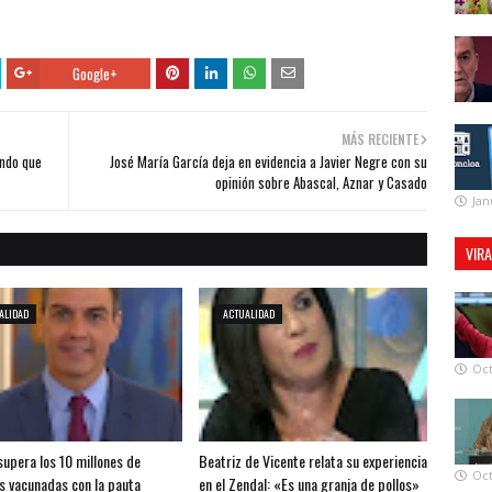
Google+
MÁS RECIENTE
ando que
José María García deja en evidencia a Javier Negre con su
opinión sobre Abascal, Aznar y Casado
Jan
VIR
ALIDAD
ACTUALIDAD
Oct
supera los 10 millones de
Beatriz de Vicente relata su experiencia
Oct
s vacunadas con la pauta
en el Zendal: «Es una granja de pollos»