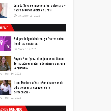
Lula da Silva se impone a Jair Bolsonaro y
habrá segunda vuelta en Brasil
October 03, 2022
INISMO
8M, por la igualdad real y efectiva entre
hombres y mujeres
March 07, 2023
Ángela Rodríguez: «Los jueces no tienen
formación en materia de género y es una
vergüenza»
vember 16, 2022
Irene Montero a Vox: «Sus discursos de
odio golpean al corazón de la
democracia»
vember 02, 2022
ECHOS HUMANOS