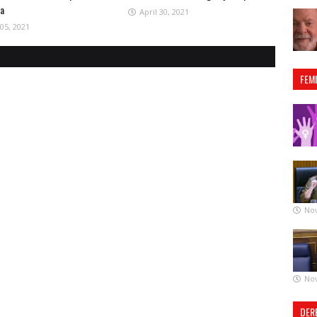
ta
April 30, 2021
05, 2021
FEM
No
No
DER