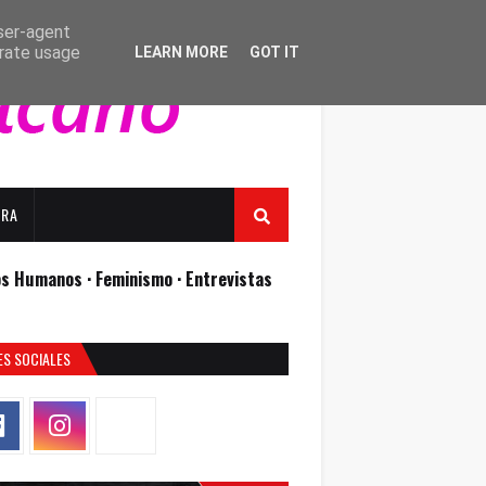
user-agent
erate usage
LEARN MORE
GOT IT
URA
os Humanos ·
Feminismo ·
Entrevistas
ES SOCIALES