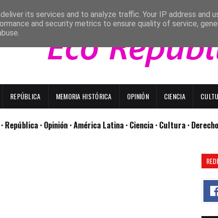
eliver its services and to analyze traffic. Your IP address and 
ormance and security metrics to ensure quality of service, gen
abuse.
REPÚBLICA
MEMORIA HISTÓRICA
OPINIÓN
CIENCIA
CULT
l
· República
· Opinión
· América Latina ·
Ciencia ·
Cultura ·
Derech
RED