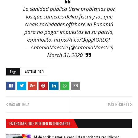
La sanidad pública tiene problemas por
los que cometéis delito fiscal y los que
creais sociedades offshore en Panamá
para no pagar impuestos en su patria,
españolito.
https://t.co/QqpjAORLQF
— AntonioMaestre (@AntonioMaestre)
March 31, 2020
Tags
ACTUALIDAD
MÁS ANTIGUA
MÁS RECIENTE
ENTRADAS QUE PUEDEN INTERESARTE
14 de abril: memoria, conquista y horizonte republicano