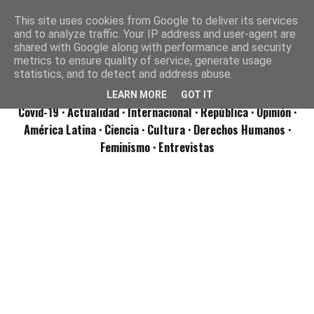
This site uses cookies from Google to deliver its services
and to analyze traffic. Your IP address and user-agent are
shared with Google along with performance and security
metrics to ensure quality of service, generate usage
statistics, and to detect and address abuse.
LEARN MORE
GOT IT
Covid-19
· Actualidad
· Internacional
· República
· Opinión
·
América Latina ·
Ciencia ·
Cultura ·
Derechos Humanos ·
Feminismo ·
Entrevistas