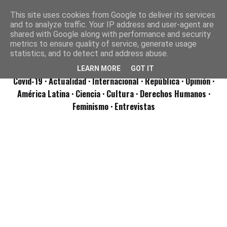
This site uses cookies from Google to deliver its services
and to analyze traffic. Your IP address and user-agent are
shared with Google along with performance and security
metrics to ensure quality of service, generate usage
statistics, and to detect and address abuse.
LEARN MORE
GOT IT
Covid-19
· Actualidad
· Internacional
· República
· Opinión
·
América Latina ·
Ciencia ·
Cultura ·
Derechos Humanos ·
Feminismo ·
Entrevistas