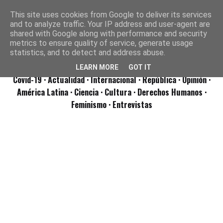
This site uses cookies from Google to deliver its services
and to analyze traffic. Your IP address and user-agent are
shared with Google along with performance and security
metrics to ensure quality of service, generate usage
statistics, and to detect and address abuse.
LEARN MORE
GOT IT
Covid-19
· Actualidad
· Internacional
· República
· Opinión
·
América Latina ·
Ciencia ·
Cultura ·
Derechos Humanos ·
Feminismo ·
Entrevistas