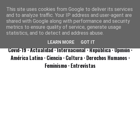
This site uses cookies from Google to deliver its services
and to analyze traffic. Your IP address and user-agent are
shared with Google along with performance and security
metrics to ensure quality of service, generate usage
statistics, and to detect and address abuse.
LEARN MORE
GOT IT
Covid-19
· Actualidad
· Internacional
· República
· Opinión
·
América Latina ·
Ciencia ·
Cultura ·
Derechos Humanos ·
Feminismo ·
Entrevistas