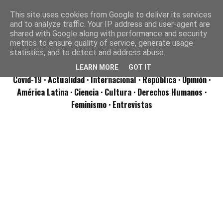
This site uses cookies from Google to deliver its services
and to analyze traffic. Your IP address and user-agent are
shared with Google along with performance and security
metrics to ensure quality of service, generate usage
statistics, and to detect and address abuse.
LEARN MORE
GOT IT
Covid-19
· Actualidad
· Internacional
· República
· Opinión
·
América Latina ·
Ciencia ·
Cultura ·
Derechos Humanos ·
Feminismo ·
Entrevistas