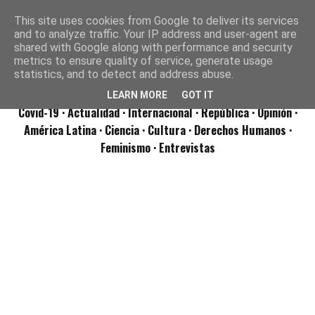
This site uses cookies from Google to deliver its services
and to analyze traffic. Your IP address and user-agent are
shared with Google along with performance and security
metrics to ensure quality of service, generate usage
statistics, and to detect and address abuse.
LEARN MORE
GOT IT
Covid-19
· Actualidad
· Internacional
· República
· Opinión
·
América Latina ·
Ciencia ·
Cultura ·
Derechos Humanos ·
Feminismo ·
Entrevistas