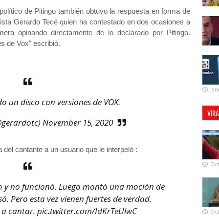
político de Pitingo también obtuvo la respuesta en forma de
nista Gerardo Tecé quien ha contestado en dos ocasiones a
imera opinando directamente de lo declarado por Pitingo.
s de Vox" escribió.
Jan
do un disco con versiones de VOX.
VIR
@gerardotc)
November 15, 2020
 del cantante a un usuario que le interpeló :
Oct
do y no funcionó. Luego montó una moción de
ó. Pero esta vez vienen fuertes de verdad.
 a cantar.
pic.twitter.com/IdKrTeUlwC
Oct