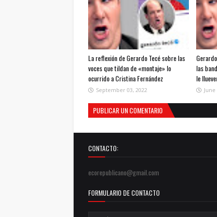
La reflexión de Gerardo Tecé sobre las
Gerardo
voces que tildan de «montaje» lo
las band
ocurrido a Cristina Fernández
le lluev
September 03, 2022
June 
PUBLICAR UN COMENTARIO
CONTACTO:
ecorepublicano@gmail.com
FORMULARIO DE CONTACTO