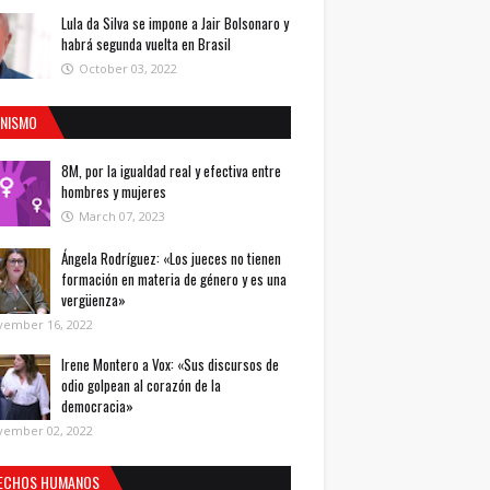
Lula da Silva se impone a Jair Bolsonaro y
habrá segunda vuelta en Brasil
October 03, 2022
INISMO
8M, por la igualdad real y efectiva entre
hombres y mujeres
March 07, 2023
Ángela Rodríguez: «Los jueces no tienen
formación en materia de género y es una
vergüenza»
vember 16, 2022
Irene Montero a Vox: «Sus discursos de
odio golpean al corazón de la
democracia»
vember 02, 2022
ECHOS HUMANOS