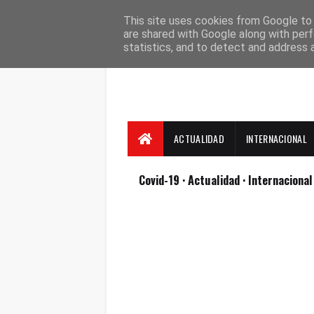
Suscríbete
Contacto
Nosotros
This site uses cookies from Google to d
are shared with Google along with perf
statistics, and to detect and address 
ACTUALIDAD
INTERNACIONAL
Covid-19
· Actualidad
· Internaciona