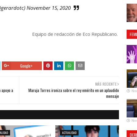
@gerardotc)
November 15, 2020
Equipo de redacción de Eco Republicano.
FEM
Google+
MÁS RECIENTE
n apoyo a
Maruja Torres ironiza sobre el rey emérito en un aplaudido
No
mensaje
No
ALIDAD
ACTUALIDAD
DER