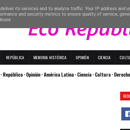
eliver its services and to analyze traffic. Your IP address and 
ormance and security metrics to ensure quality of service, gen
abuse.
REPÚBLICA
MEMORIA HISTÓRICA
OPINIÓN
CIENCIA
CULT
l
· República
· Opinión
· América Latina ·
Ciencia ·
Cultura ·
Derech
RED