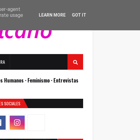
user-agent
erate usage
LEARN MORE
GOT IT
URA
os Humanos ·
Feminismo ·
Entrevistas
ES SOCIALES