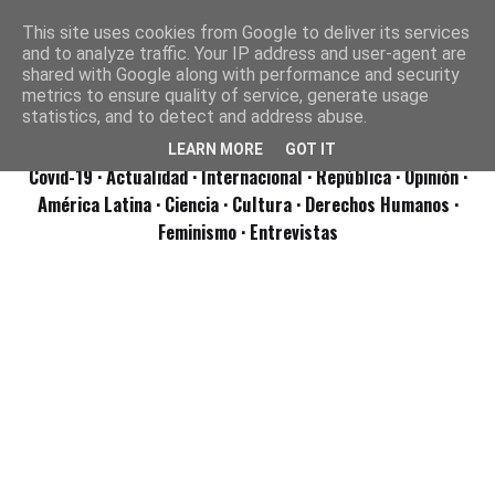
This site uses cookies from Google to deliver its services
and to analyze traffic. Your IP address and user-agent are
shared with Google along with performance and security
metrics to ensure quality of service, generate usage
statistics, and to detect and address abuse.
LEARN MORE
GOT IT
Covid-19
· Actualidad
· Internacional
· República
· Opinión
·
América Latina ·
Ciencia ·
Cultura ·
Derechos Humanos ·
Feminismo ·
Entrevistas