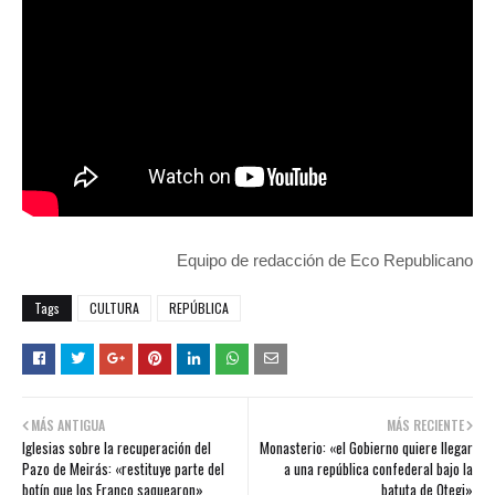
Equipo de redacción de Eco Republicano
Tags
CULTURA
REPÚBLICA
MÁS ANTIGUA
MÁS RECIENTE
Iglesias sobre la recuperación del
Monasterio: «el Gobierno quiere llegar
Pazo de Meirás: «restituye parte del
a una república confederal bajo la
botín que los Franco saquearon»
batuta de Otegi»