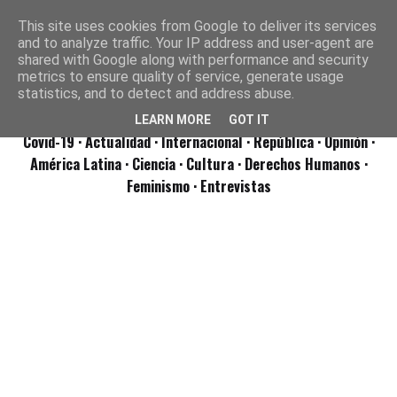
This site uses cookies from Google to deliver its services
and to analyze traffic. Your IP address and user-agent are
shared with Google along with performance and security
metrics to ensure quality of service, generate usage
statistics, and to detect and address abuse.
LEARN MORE
GOT IT
Covid-19
· Actualidad
· Internacional
· República
· Opinión
·
América Latina ·
Ciencia ·
Cultura ·
Derechos Humanos ·
Feminismo ·
Entrevistas