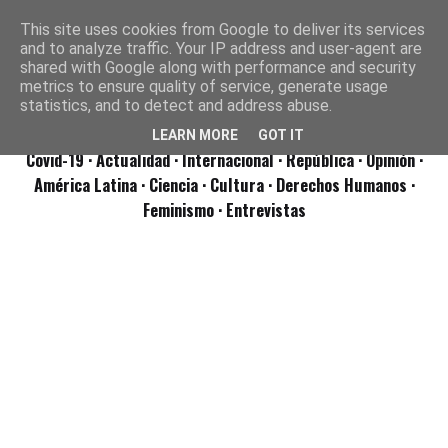
This site uses cookies from Google to deliver its services
and to analyze traffic. Your IP address and user-agent are
shared with Google along with performance and security
metrics to ensure quality of service, generate usage
statistics, and to detect and address abuse.
LEARN MORE
GOT IT
Covid-19
· Actualidad
· Internacional
· República
· Opinión
·
América Latina ·
Ciencia ·
Cultura ·
Derechos Humanos ·
Feminismo ·
Entrevistas