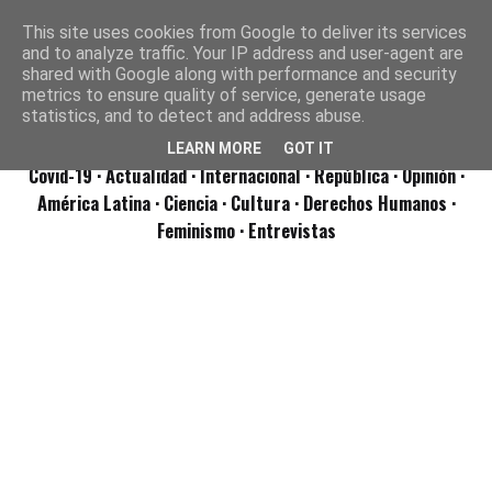
This site uses cookies from Google to deliver its services
and to analyze traffic. Your IP address and user-agent are
shared with Google along with performance and security
metrics to ensure quality of service, generate usage
statistics, and to detect and address abuse.
LEARN MORE
GOT IT
Covid-19
· Actualidad
· Internacional
· República
· Opinión
·
América Latina ·
Ciencia ·
Cultura ·
Derechos Humanos ·
Feminismo ·
Entrevistas