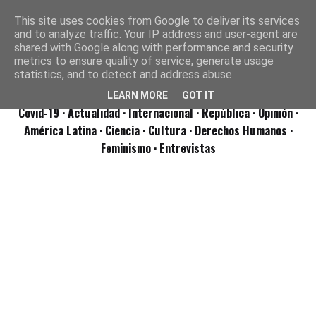
This site uses cookies from Google to deliver its services
and to analyze traffic. Your IP address and user-agent are
shared with Google along with performance and security
metrics to ensure quality of service, generate usage
statistics, and to detect and address abuse.
LEARN MORE
GOT IT
Covid-19
· Actualidad
· Internacional
· República
· Opinión
·
América Latina ·
Ciencia ·
Cultura ·
Derechos Humanos ·
Feminismo ·
Entrevistas