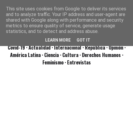
This site uses cookies from Google to deliver its services
and to analyze traffic. Your IP address and user-agent are
shared with Google along with performance and security
metrics to ensure quality of service, generate usage
statistics, and to detect and address abuse.
LEARN MORE
GOT IT
Covid-19
· Actualidad
· Internacional
· República
· Opinión
·
América Latina ·
Ciencia ·
Cultura ·
Derechos Humanos ·
Feminismo ·
Entrevistas