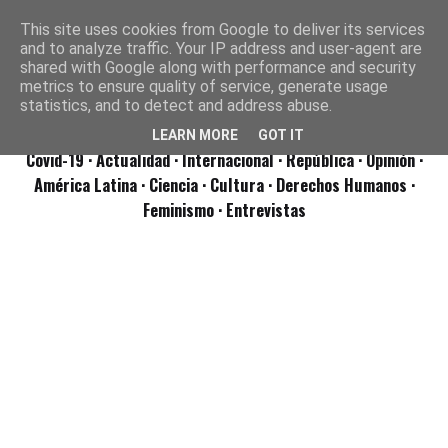
This site uses cookies from Google to deliver its services
and to analyze traffic. Your IP address and user-agent are
shared with Google along with performance and security
metrics to ensure quality of service, generate usage
statistics, and to detect and address abuse.
LEARN MORE
GOT IT
Covid-19
· Actualidad
· Internacional
· República
· Opinión
·
América Latina ·
Ciencia ·
Cultura ·
Derechos Humanos ·
Feminismo ·
Entrevistas