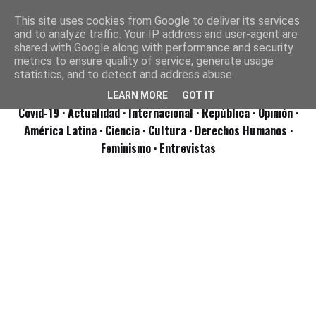
This site uses cookies from Google to deliver its services
and to analyze traffic. Your IP address and user-agent are
shared with Google along with performance and security
metrics to ensure quality of service, generate usage
statistics, and to detect and address abuse.
LEARN MORE
GOT IT
Covid-19
· Actualidad
· Internacional
· República
· Opinión
·
América Latina ·
Ciencia ·
Cultura ·
Derechos Humanos ·
Feminismo ·
Entrevistas