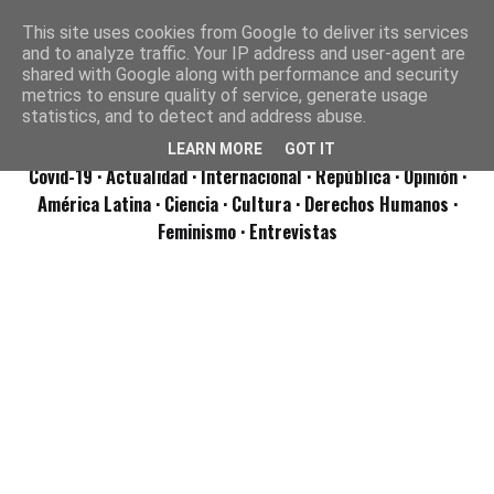
This site uses cookies from Google to deliver its services
and to analyze traffic. Your IP address and user-agent are
shared with Google along with performance and security
metrics to ensure quality of service, generate usage
statistics, and to detect and address abuse.
LEARN MORE
GOT IT
Covid-19
· Actualidad
· Internacional
· República
· Opinión
·
América Latina ·
Ciencia ·
Cultura ·
Derechos Humanos ·
Feminismo ·
Entrevistas