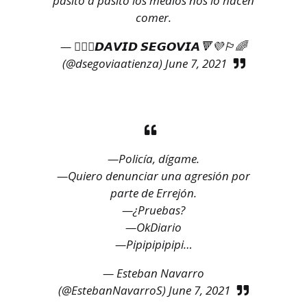
pasito a pasito los medios nos lo hacen
comer.
— 🏳️‍🌈💜𝘿𝘼𝙑𝙄𝘿 𝙎𝙀𝙂𝙊𝙑𝙄𝘼🔻💜🏳️‍🌈
(@dsegoviaatienza)
June 7, 2021
—Policía, dígame.
—Quiero denunciar una agresión por
parte de Errejón.
—¿Pruebas?
—OkDiario
—Pipipipipipi…
— Esteban Navarro
(@EstebanNavarroS)
June 7, 2021