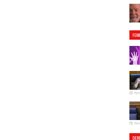
FEM
No
No
DER