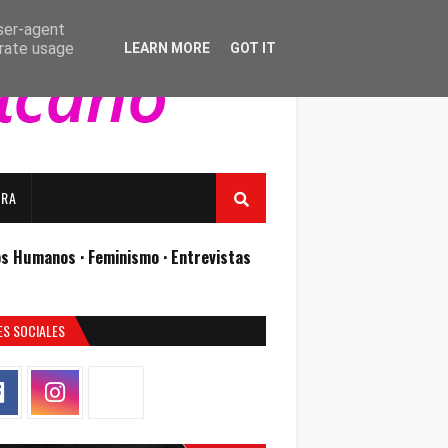
user-agent
erate usage
LEARN MORE
GOT IT
URA
os Humanos ·
Feminismo ·
Entrevistas
ES SOCIALES