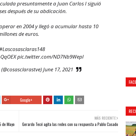
culada presuntamente a Juan Carlos I siguió
ses después de su abdicación.
operar en 2004 y llegó a acumular hasta 10
millones de euros.
#Lascosasclaras148
S1QqOEX
pic.twitter.com/ND7Nb9Wepl
 (@cosasclarastve)
June 17, 2021
FAC
Google+
REC
MÁS RECIENTE
25 de Mayo
Gerardo Tecé agita las redes con su respuesta a Pablo Casado