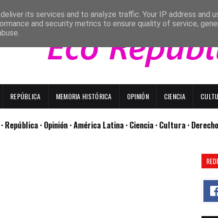
eliver its services and to analyze traffic. Your IP address and 
ormance and security metrics to ensure quality of service, gen
abuse.
REPÚBLICA
MEMORIA HISTÓRICA
OPINIÓN
CIENCIA
CULT
l
· República
· Opinión
· América Latina ·
Ciencia ·
Cultura ·
Derech
RED