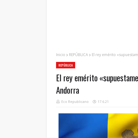
Inicio
REPÚBLICA
El rey emérito «supuesta
REPÚBLICA
El rey emérito «supuestame
Andorra
Eco Republicano
17.6.21