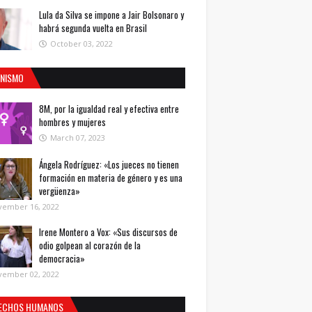
Lula da Silva se impone a Jair Bolsonaro y
habrá segunda vuelta en Brasil
October 03, 2022
INISMO
8M, por la igualdad real y efectiva entre
hombres y mujeres
March 07, 2023
Ángela Rodríguez: «Los jueces no tienen
formación en materia de género y es una
vergüenza»
vember 16, 2022
Irene Montero a Vox: «Sus discursos de
odio golpean al corazón de la
democracia»
vember 02, 2022
ECHOS HUMANOS