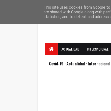
Suscríbete
Contacto
Nosotros
This site uses cookies from Google to d
are shared with Google along with perf
statistics, and to detect and address 
ACTUALIDAD
INTERNACIONAL
Covid-19
· Actualidad
· Internaciona