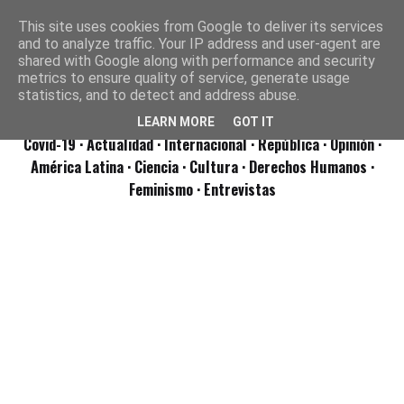
This site uses cookies from Google to deliver its services
and to analyze traffic. Your IP address and user-agent are
shared with Google along with performance and security
metrics to ensure quality of service, generate usage
statistics, and to detect and address abuse.
LEARN MORE
GOT IT
Covid-19
· Actualidad
· Internacional
· República
· Opinión
·
América Latina ·
Ciencia ·
Cultura ·
Derechos Humanos ·
Feminismo ·
Entrevistas