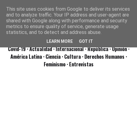
This site uses cookies from Google to deliver its services
and to analyze traffic. Your IP address and user-agent are
shared with Google along with performance and security
metrics to ensure quality of service, generate usage
statistics, and to detect and address abuse.
LEARN MORE
GOT IT
Covid-19
· Actualidad
· Internacional
· República
· Opinión
·
América Latina ·
Ciencia ·
Cultura ·
Derechos Humanos ·
Feminismo ·
Entrevistas