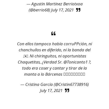
— Agustín Martínez Berriotxoa
(@berrio68)
July 17, 2021
Con ellos tampoco había corruPPción, ni
chanchullos en diferido, ni la banda del
✉️. Ni chiringuitos, ni oportunistas
Chaquetitas, ¿Verdad Sr.
@Tonicanto1
?,
todo era coser y cantar y tirar de la
manta a lo Bárcenas 🤦🏽‍♀️🙆🏾‍♀️🤷🏾‍♀️
— Cristina García (@Cristin67738916)
July 17, 2021