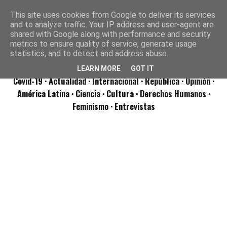
This site uses cookies from Google to deliver its services
and to analyze traffic. Your IP address and user-agent are
shared with Google along with performance and security
metrics to ensure quality of service, generate usage
statistics, and to detect and address abuse.
LEARN MORE
GOT IT
Covid-19
· Actualidad
· Internacional
· República
· Opinión
·
América Latina ·
Ciencia ·
Cultura ·
Derechos Humanos ·
Feminismo ·
Entrevistas