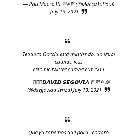
— PaulMacca15 💜✊🔻 (@Macca15Paul)
July 19, 2021
Teodoro García está mintiendo, da igual
cuando leas
esto.
pic.twitter.com/8LeuYlcXCJ
— 🏳️‍🌈💜𝘿𝘼𝙑𝙄𝘿 𝙎𝙀𝙂𝙊𝙑𝙄𝘼🔻💜🏳️‍🌈
(@dsegoviaatienza)
July 19, 2021
Que ya sabemos que para Teodoro