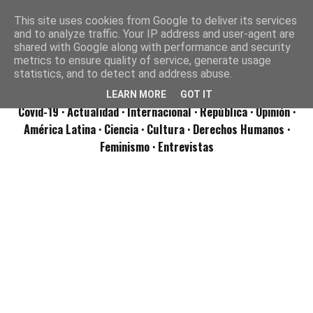
This site uses cookies from Google to deliver its services
and to analyze traffic. Your IP address and user-agent are
shared with Google along with performance and security
metrics to ensure quality of service, generate usage
statistics, and to detect and address abuse.
LEARN MORE
GOT IT
Covid-19
· Actualidad
· Internacional
· República
· Opinión
·
América Latina ·
Ciencia ·
Cultura ·
Derechos Humanos ·
Feminismo ·
Entrevistas