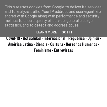
This site uses cookies from Google to deliver its services
and to analyze traffic. Your IP address and user-agent are
shared with Google along with performance and security
metrics to ensure quality of service, generate usage
statistics, and to detect and address abuse.
LEARN MORE
GOT IT
Covid-19
· Actualidad
· Internacional
· República
· Opinión
·
América Latina ·
Ciencia ·
Cultura ·
Derechos Humanos ·
Feminismo ·
Entrevistas