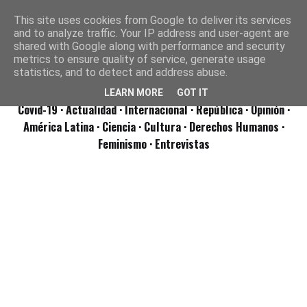
This site uses cookies from Google to deliver its services
and to analyze traffic. Your IP address and user-agent are
shared with Google along with performance and security
metrics to ensure quality of service, generate usage
statistics, and to detect and address abuse.
LEARN MORE
GOT IT
Covid-19
· Actualidad
· Internacional
· República
· Opinión
·
América Latina ·
Ciencia ·
Cultura ·
Derechos Humanos ·
Feminismo ·
Entrevistas