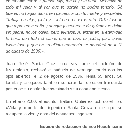
entrañable carta:
«Querida hija, me voy sin verte. Necesito de
todo mi valor y al ver que te perdía no podría tenerlo. Sé
buena, no hagas daño; ten paciencia con tu madre y respétala.
Trabaja en algo, pinta y canta en recuerdo mío. Odia todo lo
que represente daño y sangre y acuérdate de quienes te dejan
sin padre; no los odies, pero evítalos. Al entrar en la eternidad
te besa con todo el cariño que te tuvo tu padre, para quien
fuiste todo y que en su último momento se acordará de ti. (2
de agosto de 1936)».
Juan José Santa Cruz, una vez ante el pelotón de
fusilamiento, rechazó el pañuelo del verdugo: murió con los
ojos abiertos, el 2 de agosto de 1936. Tenía 55 años. Su
familia y allegados también sufrieron la represión franquista
posterior: su chofer fue asesinado y su casa confiscada.
En el año 2000, el escritor Balbino Gutiérrez publicó el libro
«Vida y muerte del ingeniero Santa Cruz» en el que se
recupera la vida y obra del destacado ingeniero.
Equipo de redacción de Eco Republicano