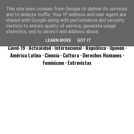
This site uses cookies from Google to deliver its services
and to analyze traffic. Your IP address and user-agent are
shared with Google along with performance and security
metrics to ensure quality of service, generate usage
statistics, and to detect and address abuse.
LEARN MORE
GOT IT
Covid-19
· Actualidad
· Internacional
· República
· Opinión
·
América Latina ·
Ciencia ·
Cultura ·
Derechos Humanos ·
Feminismo ·
Entrevistas