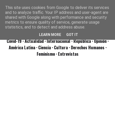
This site uses cookies from Google to deliver its services
and to analyze traffic. Your IP address and user-agent are
shared with Google along with performance and security
metrics to ensure quality of service, generate usage
statistics, and to detect and address abuse.
LEARN MORE
GOT IT
Covid-19
· Actualidad
· Internacional
· República
· Opinión
·
América Latina ·
Ciencia ·
Cultura ·
Derechos Humanos ·
Feminismo ·
Entrevistas