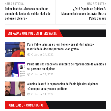
MÁS ANTIGUA
MÁS RECIENTE
Oskar Matute: «Tubacex ha sido un
¿Está España en Quiebra?:
ejemplo de lucha, de solidaridad y de
Monumental repaso de Javier Ruiz a
cohesión obrera»
Pablo Casado
ENTRADAS QUE PUEDEN INTERESARTE
Para Pablo Iglesias es «un honor» que el «trifachito»
madrileño le declare persona «non grata»
October 24, 2022
Pablo Iglesias reacciona al intento de reprobación de Almeida a
su persona en el pleno
October 03, 2022
Almeida llevará la reprobación de Pablo Iglesias al pleno:
«Como persona y como político»
October 01, 2022
PUBLICAR UN COMENTARIO