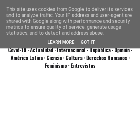
This site uses cookies from Google to deliver its services
and to analyze traffic. Your IP address and user-agent are
shared with Google along with performance and security
metrics to ensure quality of service, generate usage
statistics, and to detect and address abuse.
LEARN MORE
GOT IT
Covid-19
· Actualidad
· Internacional
· República
· Opinión
·
América Latina ·
Ciencia ·
Cultura ·
Derechos Humanos ·
Feminismo ·
Entrevistas