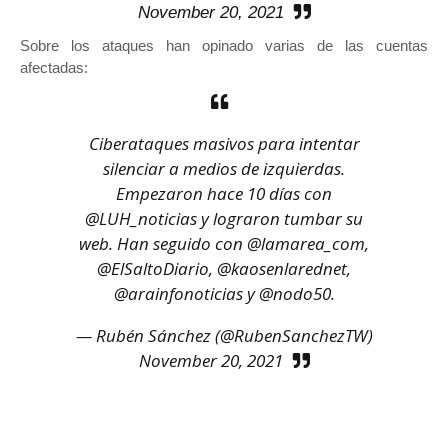
November 20, 2021
Sobre los ataques han opinado varias de las cuentas
afectadas:
Ciberataques masivos para intentar
silenciar a medios de izquierdas.
Empezaron hace 10 días con
@LUH_noticias
y lograron tumbar su
web. Han seguido con
@lamarea_com
,
@ElSaltoDiario
,
@kaosenlarednet
,
@arainfonoticias
y
@nodo50
.
— Rubén Sánchez (@RubenSanchezTW)
November 20, 2021