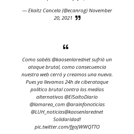
— Ekaitz Cancela (@ecanrog)
November
20, 2021
Como sabéis
@kaosenlarednet
sufrió un
ataque brutal, como consecuencia
nuestra web cerró y creamos una nueva.
Pues ya llevamos 24h de ciberataque
político brutal contra los medios
alternativos
@ElSaltoDiario
@lamarea_com
@arainfonoticias
@LUH_noticias
@kaosenlarednet
Solidaridad!
pic.twitter.com/fgaJWWQTTO