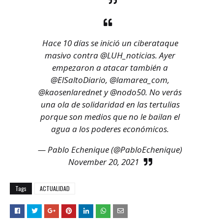
Hace 10 días se inició un ciberataque
masivo contra
@LUH_noticias
. Ayer
empezaron a atacar también a
@ElSaltoDiario
,
@lamarea_com
,
@kaosenlarednet
y
@nodo50
. No verás
una ola de solidaridad en las tertulias
porque son medios que no le bailan el
agua a los poderes económicos.
— Pablo Echenique (@PabloEchenique)
November 20, 2021
Tags
ACTUALIDAD