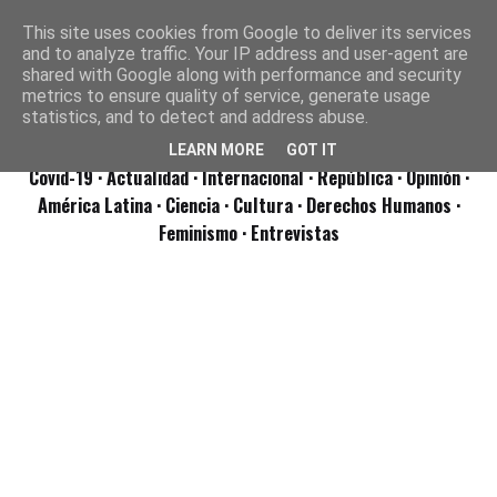
This site uses cookies from Google to deliver its services
and to analyze traffic. Your IP address and user-agent are
shared with Google along with performance and security
metrics to ensure quality of service, generate usage
statistics, and to detect and address abuse.
LEARN MORE
GOT IT
Covid-19
· Actualidad
· Internacional
· República
· Opinión
·
América Latina ·
Ciencia ·
Cultura ·
Derechos Humanos ·
Feminismo ·
Entrevistas