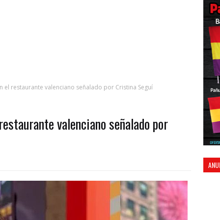
n el restaurante valenciano señalado por Cristina Seguí
 restaurante valenciano señalado por
ANU