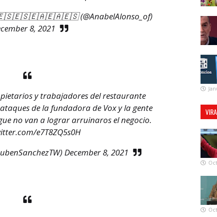
 🇪🇸🇪🇸🇪🇦🇪🇦🇪🇸 (@AnabelAlonso_of)
cember 8, 2021
Jan
ietarios y trabajadores del restaurante
 ataques de la fundadora de Vox y la gente
VIR
gue no van a lograr arruinaros el negocio.
witter.com/e7T8ZQ5s0H
RubenSanchezTW)
December 8, 2021
Oct
Oct