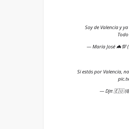
Soy de Valencia y ya 
Todo
— María José 🦇💯 
Si estás por Valencia, no
pic.
— Djπ 🇪🇺 (