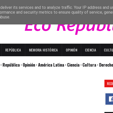
eliver its services and to analyze traffic. Your IP address and 
ormance and security metrics to ensure quality of service, gen
abuse.
REPÚBLICA
MEMORIA HISTÓRICA
OPINIÓN
CIENCIA
CULT
l
· República
· Opinión
· América Latina ·
Ciencia ·
Cultura ·
Derech
RED