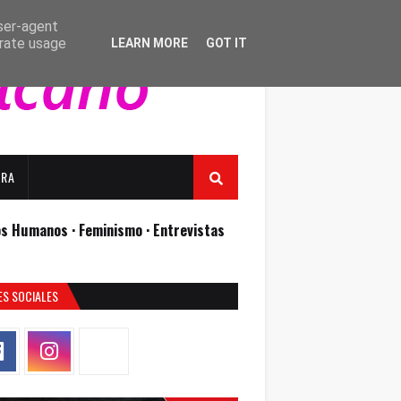
user-agent
erate usage
LEARN MORE
GOT IT
URA
os Humanos ·
Feminismo ·
Entrevistas
ES SOCIALES