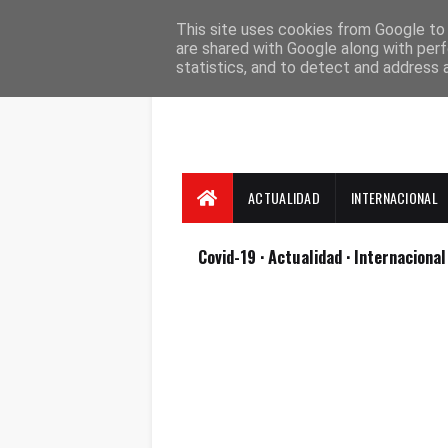
Suscríbete
Contacto
Nosotros
This site uses cookies from Google to d
are shared with Google along with perf
statistics, and to detect and address 
ACTUALIDAD
INTERNACIONAL
Covid-19
· Actualidad
· Internaciona