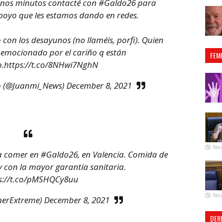
unos minutos contacté con
#Galdo26
para
poyo que les estamos dando en redes.
 con los desayunos (no llaméis, porfi). Quien
 emocionado por el cariño q están
FEM
o.
https://t.co/8NHwi7NghN
o (@Juanmi_News)
December 8, 2021
No
 a comer en
#Galdo26
, en Valencia. Comida de
 con la mayor garantía sanitaria.
s://t.co/pMSHQCy8uu
No
nerExtreme)
December 8, 2021
DER