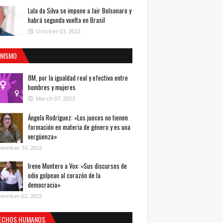
Lula da Silva se impone a Jair Bolsonaro y
habrá segunda vuelta en Brasil
October 03, 2022
INISMO
8M, por la igualdad real y efectiva entre
hombres y mujeres
March 07, 2023
Ángela Rodríguez: «Los jueces no tienen
formación en materia de género y es una
vergüenza»
vember 16, 2022
Irene Montero a Vox: «Sus discursos de
odio golpean al corazón de la
democracia»
vember 02, 2022
ECHOS HUMANOS