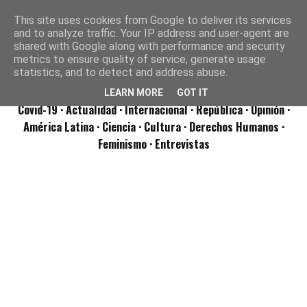
This site uses cookies from Google to deliver its services
and to analyze traffic. Your IP address and user-agent are
shared with Google along with performance and security
metrics to ensure quality of service, generate usage
statistics, and to detect and address abuse.
LEARN MORE
GOT IT
Covid-19
· Actualidad
· Internacional
· República
· Opinión
·
América Latina ·
Ciencia ·
Cultura ·
Derechos Humanos ·
Feminismo ·
Entrevistas