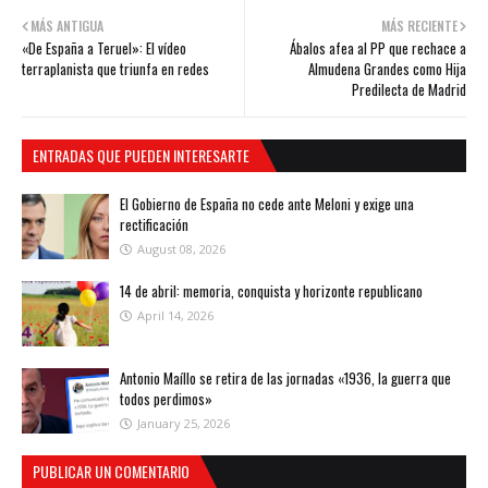
MÁS ANTIGUA
MÁS RECIENTE
«De España a Teruel»: El vídeo
Ábalos afea al PP que rechace a
terraplanista que triunfa en redes
Almudena Grandes como Hija
Predilecta de Madrid
ENTRADAS QUE PUEDEN INTERESARTE
El Gobierno de España no cede ante Meloni y exige una
rectificación
August 08, 2026
14 de abril: memoria, conquista y horizonte republicano
April 14, 2026
Antonio Maíllo se retira de las jornadas «1936, la guerra que
todos perdimos»
January 25, 2026
PUBLICAR UN COMENTARIO