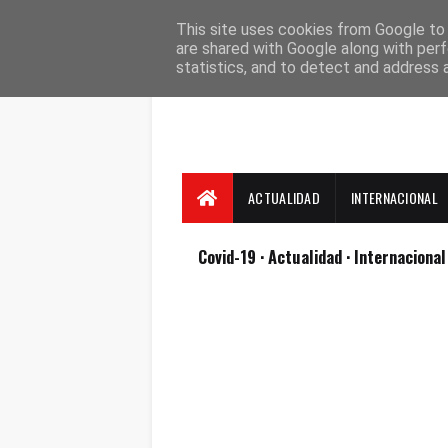
Suscríbete
Contacto
Nosotros
This site uses cookies from Google to d
are shared with Google along with perf
statistics, and to detect and address 
ACTUALIDAD
INTERNACIONAL
Covid-19
· Actualidad
· Internaciona