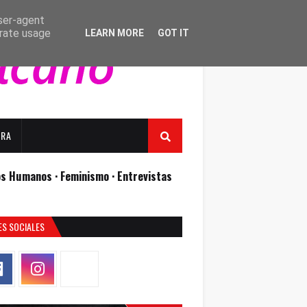
user-agent
erate usage
LEARN MORE
GOT IT
URA
os Humanos ·
Feminismo ·
Entrevistas
ES SOCIALES