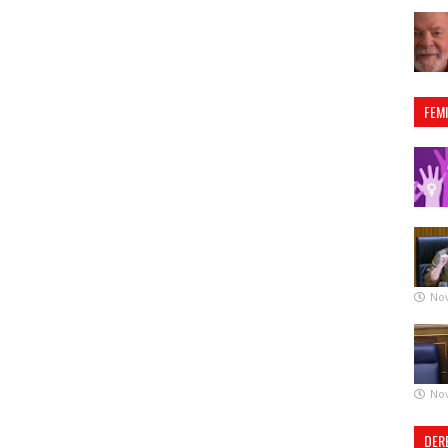
FEM
No
No
DER