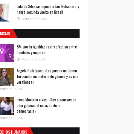
Lula da Silva se impone a Jair Bolsonaro y
habrá segunda vuelta en Brasil
October 03, 2022
INISMO
8M, por la igualdad real y efectiva entre
hombres y mujeres
March 07, 2023
Ángela Rodríguez: «Los jueces no tienen
formación en materia de género y es una
vergüenza»
vember 16, 2022
Irene Montero a Vox: «Sus discursos de
odio golpean al corazón de la
democracia»
vember 02, 2022
ECHOS HUMANOS