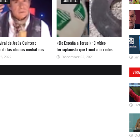
ALIDAD
ACTUALIDAD
 viral de Jesús Quintero
«De España a Teruel»: El vídeo
o de las cloacas mediáticas
terraplanista que triunfa en redes
25, 2022
December 02, 2021
Jan
VIR
Oct
Oct