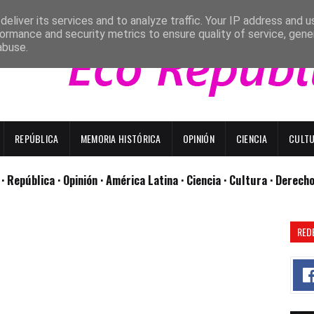
eliver its services and to analyze traffic. Your IP address and 
ormance and security metrics to ensure quality of service, gen
abuse.
REPÚBLICA
MEMORIA HISTÓRICA
OPINIÓN
CIENCIA
CULT
l
· República
· Opinión
· América Latina ·
Ciencia ·
Cultura ·
Derech
RED