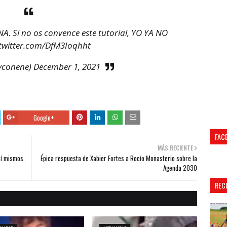
A. Si no os convence este tutorial, YO YA NO
.twitter.com/DfM3Ioqhht
yconene)
December 1, 2021
Google+
FAC
MÁS RECIENTE
sí mismos.
Épica respuesta de Xabier Fortes a Rocío Monasterio sobre la
Agenda 2030
REC