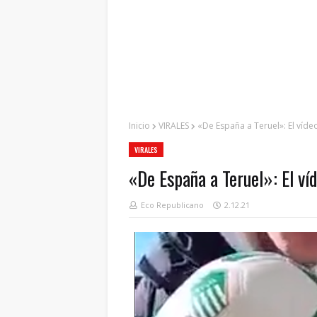
Inicio
VIRALES
«De España a Teruel»: El vídeo
VIRALES
«De España a Teruel»: El ví
Eco Republicano
2.12.21