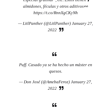
almidones, féculas y otros aditivos👀
https://t.co/RnnXgCKyNh
— LitlPanther (@LitlPanther)
January 27,
2022
Puff. Casado ya se ha hecho un máster en
quesos.
— Don José (@AmebaFeroz)
January 27,
2022