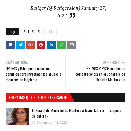
— Rutiger (@RutigerMan)
January 27,
2022
Tags
ACTUALIDAD
PP
MÁS ANTIGUA
MÁS RECIENTE
UP, ERC y Bildu piden crear una
PP, VOX Y PSOE impiden la
comisión para investigar los abusos a
comparecencia en el Congreso de
menores en la Iglesia
Rodolfo Martín Villa
ENTRADAS QUE PUEDEN INTERESARTE
El Zasca! de María Jesús Montero a Javier Maroto: «Tampoco
se entera»
December 15, 2022