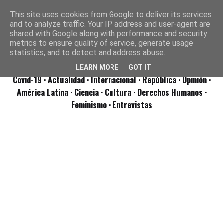
This site uses cookies from Google to deliver its services
and to analyze traffic. Your IP address and user-agent are
shared with Google along with performance and security
metrics to ensure quality of service, generate usage
statistics, and to detect and address abuse.
LEARN MORE
GOT IT
Covid-19
· Actualidad
· Internacional
· República
· Opinión
·
América Latina ·
Ciencia ·
Cultura ·
Derechos Humanos ·
Feminismo ·
Entrevistas