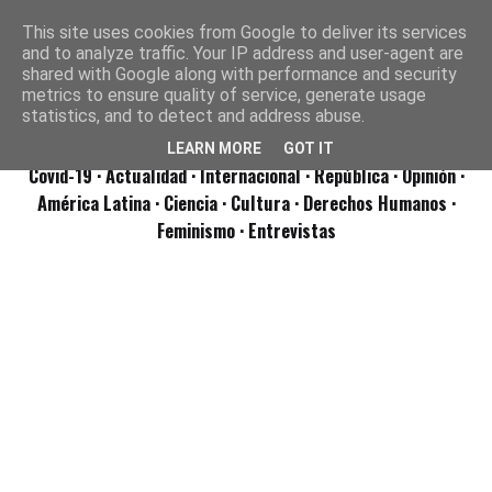
This site uses cookies from Google to deliver its services
and to analyze traffic. Your IP address and user-agent are
shared with Google along with performance and security
metrics to ensure quality of service, generate usage
statistics, and to detect and address abuse.
LEARN MORE
GOT IT
Covid-19
· Actualidad
· Internacional
· República
· Opinión
·
América Latina ·
Ciencia ·
Cultura ·
Derechos Humanos ·
Feminismo ·
Entrevistas