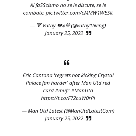
Al faSScismo no se le discute, se le
combate.
pic.twitter.com/cMMW1WESlt
— 🔻 Vuthy 💔✊💜 (@vuthy1Iiving)
January 25, 2022
Eric Cantona 'regrets not kicking Crystal
Palace fan harder' after Man Utd red
card
#mufc
#ManUtd
https://t.co/F72cuW0rPi
— Man Utd Latest (@ManUtdLatestCom)
January 25, 2022