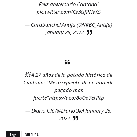
Feliz aniversario Cantona!
pic.twitter.com/CwXsfPNvX5
— Carabanchel Antifa (@KRBC_Antifa)
January 25, 2022
💥 A 27 años de la patada histórica de
Cantona: "Me arrepiento de no haberle
pegado más
fuerte"
https://t.co/8oOo7eHItp
— Diario Olé (@DiarioOle)
January 25,
2022
Tags
CULTURA