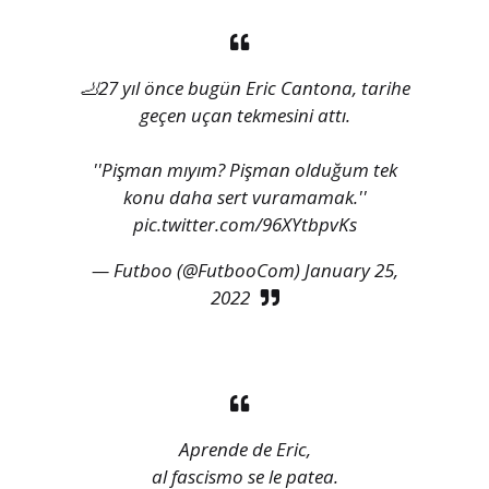
🦶27 yıl önce bugün Eric Cantona, tarihe
geçen uçan tekmesini attı.
''Pişman mıyım? Pişman olduğum tek
konu daha sert vuramamak.''
pic.twitter.com/96XYtbpvKs
— Futboo (@FutbooCom)
January 25,
2022
Aprende de Eric,
al fascismo se le patea.